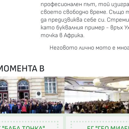
професионален път, той изигра
своето свободно време. Също т
да предизвиква себе си. Стреми
като буквалния пример - връх У
точка в Африка.
Неговото лично мото е мног
 МОМЕНТА В
 "БАБА ТОНКА"
ЕГ "ГЕО МИЛЕ