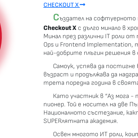
CHECKOUT X
С
ъздател на софтуерното 
Checkout X
с дълго минало в хро
Минал през различни IT роли от
Ops и Frontend Implementation, 
най-добрите плъгин решения в
Самоук, успява да постигне
възраст и продължава да надгра
трета поредна година в своята 
Като участник в “Аз мога - 
пионер. Той е носител на две П
Националното състезание, как
SUPERлятната академия.
Освен многото ИТ роли, кои