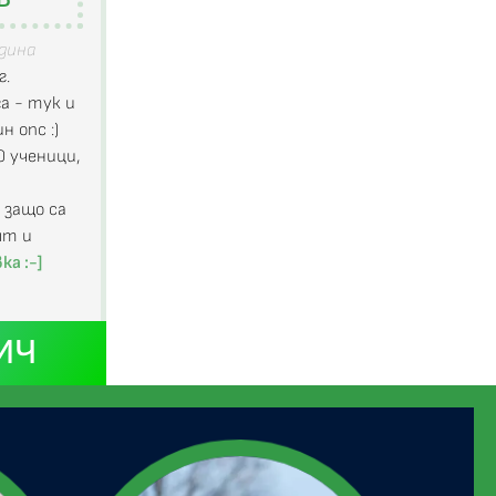
одина
г.
а - тук и
н опс :)
0 ученици,
 защо са
ят и
ка :-]
ИЧ