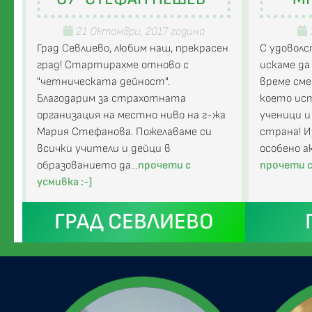
21 Октомври, 2017 година
Град Севлиево, любим наш, прекрасен
С удоволс
град! Стартирахме отново с
искаме да
"четническата дейност".
време сме
Благодарим за страхотната
което ис
организация на местно ниво на г-жа
ученици и
Мария Стефанова. Пожелаваме си
страна! И
всички учители и дейци в
особено а
образованието да…
прочети с
прочети с
усмивка :-]
ГРАД СЕВЛИЕВО