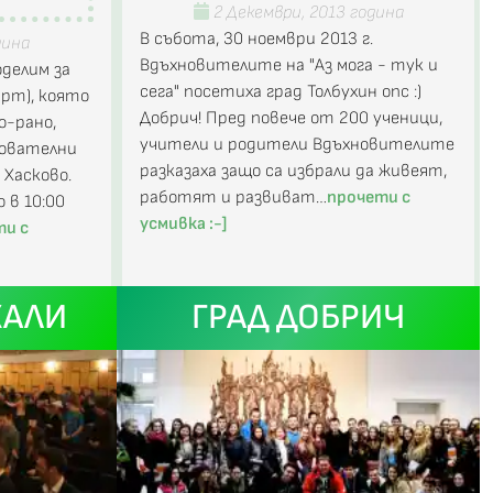
2 Декември, 2013 година
В събота, 30 ноември 2013 г.
дина
Вдъхновителите на "Аз мога - тук и
оделим за
сега" посетиха град Толбухин опс :)
рт), която
Добрич! Пред повече от 200 ученици,
о-рано,
учители и родители Вдъхновителите
дователни
разказаха защо са избрали да живеят,
 Хасково.
работят и развиват…
прочети с
 в 10:00
усмивка :-]
ти с
ЖАЛИ
ГРАД ДОБРИЧ