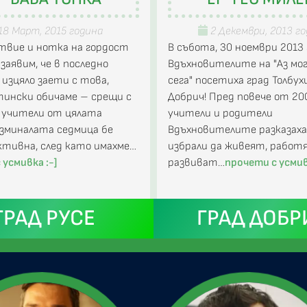
18 Март, 2015 година
2 Декември, 2013 г
твие и нотка на гордост
В събота, 30 ноември 2013 
 заявим, че в последно
Вдъхновителите на "Аз мог
 изцяло заети с това,
сега" посетиха град Толбухи
тински обичаме – срещи с
Добрич! Пред повече от 20
 учители от цялата
учители и родители
зминалата седмица бе
Вдъхновителите разказаха
ктивна, след като имахме…
избрали да живеят, работ
 усмивка :-]
развиват…
прочети с усмив
ГРАД РУСЕ
ГРАД ДОБР