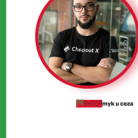
М
ЕНТОР
тук и сега