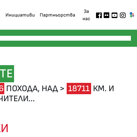
За
Инициативи
Партньорства
нас
ТЕ
6
ПОХОДА,
НАД >
18711
КМ. И
ИТЕЛИ...
КИ