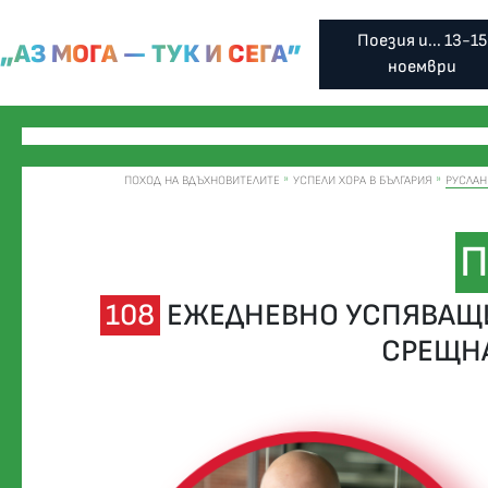
Поезия и... 13-15
„АЗ МОГА — ТУК И СЕГА”
ноември
ПОХОД НА ВДЪХНОВИТЕЛИТЕ
УСПЕЛИ ХОРА В БЪЛГАРИЯ
РУСЛАН
П
108
ЕЖЕДНЕВНО УСПЯВАЩИ
СРЕЩН