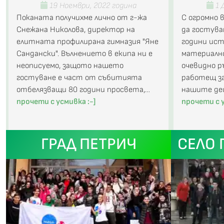
19 Ноември, 2022 година
1 
Поканата получихме лично от г-жа
С огромно 
Снежана Николова, директор на
да гостува
елитната профилирана гимназия "Яне
години ист
Сандански". Вълнението в екипа ни е
материално
неописуемо, защото нашето
очевидно р
гостуване е част от събитията
работещ за
отбелязващи 80 години просвета,…
нашите дец
прочети с усмивка :-]
прочети с у
ГРАД ПЕТРИЧ
СЕЛО 