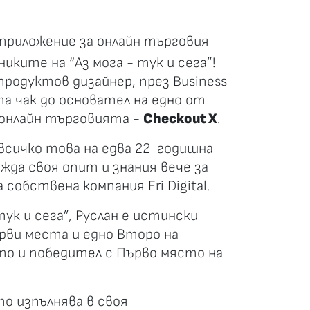
приложение за онлайн търговия
никите на “Аз мога - тук и сега”!
 продуктов дизайнер, през Business
та чак до основател на едно от
 онлайн търговията -
Checkout X
.
 всичко това на едва 22-годишна
жда своя опит и знания вече за
собствена компания Eri Digital.
тук и сега”, Руслан е истински
ърви места и едно Второ на
то и победител с Първо място на
то изпълнява в своя