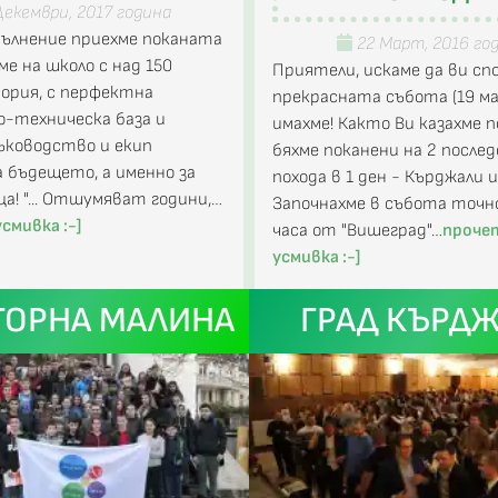
Декември, 2017 година
вълнение приехме поканата
22 Март, 2016 го
ме на школо с над 150
Приятели, искаме да ви сп
ория, с перфектна
прекрасната събота (19 ма
-техническа база и
имахме! Както Ви казахме п
ъководство и екип
бяхме поканени на 2 после
 бъдещето, а именно за
похода в 1 ден - Кърджали и
а! "... Отшумяват години,…
Започнахме в събота точно
смивка :-]
часа от "Вишеград"…
проче
усмивка :-]
ГОРНА МАЛИНА
ГРАД КЪРД