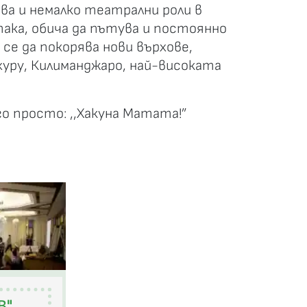
ва и немалко театрални роли в
ака, обича да пътува и постоянно
 се да покорява нови върхове,
хуру, Килиманджаро, най-високата
о просто: ,,Хакуна Матата!”
В"