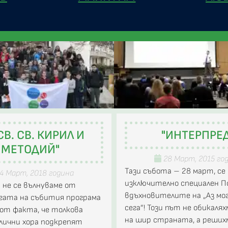
СВ. СВ. КИРИЛ И
"ИНТЕРПРЕД
МЕТОДИЙ"
28 Март, 2015 го
Тази събота – 28 март, се
4 Март, 2018 година
изключително специален П
а не се вълнуваме от
вдъхновителите на „Аз мог
гата на събития програма
сега”! Този път не обикаля
 от факта, че толкова
на шир страната, а реших
злични хора подкрепят