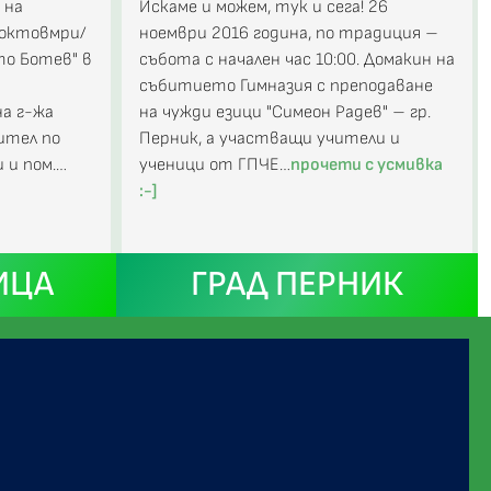
 на
Искаме и можем, тук и сега! 26
 октовмри/
ноември 2016 година, по традиция –
то Ботев" в
събота с начален час 10:00. Домакин на
събитието Гимназия с преподаване
а г-жа
на чужди езици "Симеон Радев" – гр.
чител по
Перник, а участващи учители и
 и пом.…
ученици от ГПЧЕ…
прочети с усмивка
:-]
ИЦА
ГРАД ПЕРНИК