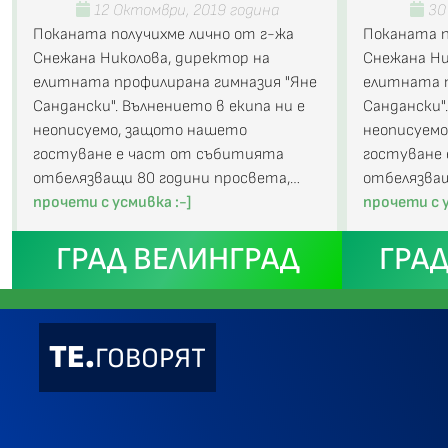
12 Октомври, 2019 година
30 
Поканата получихме лично от г-жа
Поканата п
Снежана Николова, директор на
Снежана Ни
елитната профилирана гимназия "Яне
елитната п
Сандански". Вълнението в екипа ни е
Сандански"
неописуемо, защото нашето
неописуем
гостуване е част от събитията
гостуване
отбелязващи 80 години просвета,…
отбелязващ
прочети с усмивка :-]
прочети с у
ГРАД ВЕЛИНГРАД
ГРА
ТЕ.
ГОВОРЯТ