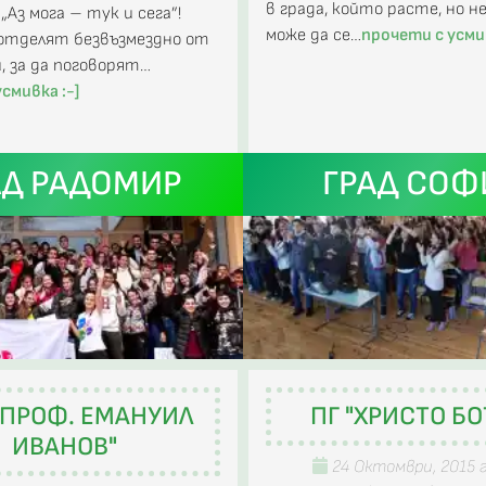
в града, който расте, но н
„Аз мога – тук и сега”!
може да се…
прочети с усмив
отделят безвъзмездно от
, за да поговорят…
смивка :-]
АД РАДОМИР
ГРАД СОФ
"ПРОФ. ЕМАНУИЛ
ПГ "ХРИСТО БО
ИВАНОВ"
24 Октомври, 2015 