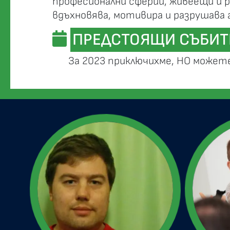
професионални сферии, живеещи и р
вдъхновява, мотивира и разрушава
ПРЕДСТОЯЩИ СЪБИТ
За 2023 приключихме, НО можете