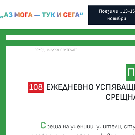
Поезия и... 13-15
„АЗ МОГА — ТУК И СЕГА”
ноември
ПОХОД НА ВДЪХНОВИТЕЛИТЕ
П
108
ЕЖЕДНЕВНО УСПЯВАЩИ
СРЕЩН
С
реща на ученици, учители, ст