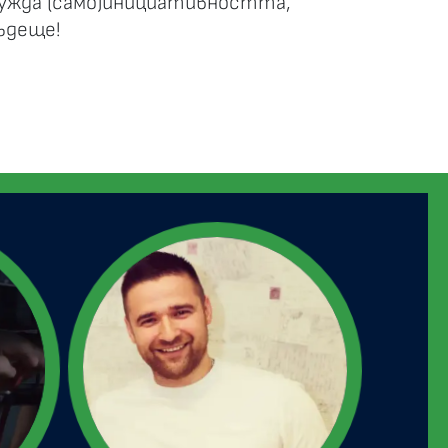
бужда (само)инициативността,
ъдеще!