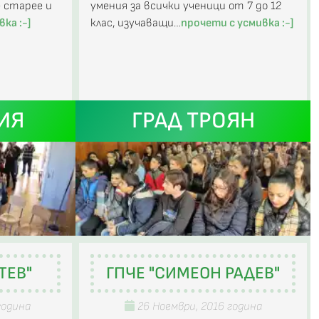
е старее и
умения за всички ученици от 7 до 12
ка :-]
клас, изучаващи…
прочети с усмивка :-]
ИЯ
ГРАД ТРОЯН
ТЕВ"
ГПЧЕ "СИМЕОН РАДЕВ"
година
26 Ноември, 2016 година