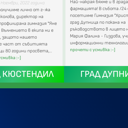
Най-накрая бяхме и в града
Ноември, 2022 година
фармацията! В събота /24
олучихме лично от г-жа
посетихме Гимназия "Хрис
колова, директор на
град Дупница по покана на
рофилирана гимназия "Яне
ръководството в лицето н
. Вълнението в екипа ни е
Мария Фалина - Гиздова, у
о, защото нашето
информационни технологии
 е част от събитията
прочети с усмивка :-]
и 80 години просвета,…
смивка :-]
Д КЮСТЕНДИЛ
ГРАД ДУПН