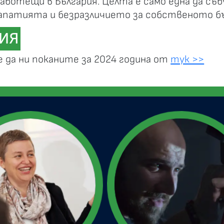
аботещи в България. Целта е само една да съ
 апатията и безразличието за собственото б
ИЯ
 да ни поканите за 2024 година от
тук >>