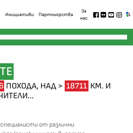
За
Инициативи
Партньорства
нас
ТЕ
6
ПОХОДА,
НАД >
18711
КМ. И
ИТЕЛИ...
 специалисти от различни