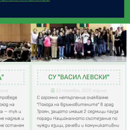
"
СУ "ВАСИЛ ЛЕВСКИ"
дина
23 Ноември, 2015 година
 проведе
С огромно нетърпение очаквахме
оход на
"Похода на вдъхновителите" в град
а – тук и
Троян, защото имаше 2 седмици пауза
хме надлъж и
поради Националното състезание по
ме останем
чужди езици, речеви и комуникативни