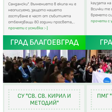
каузата на 
Сандански". Вълнението в екипа ни е
Всички те 
неописуемо, защото нашето
времето си
гостуване е част от събитията
прочети с у
отбелязващи 80 години просвета,…
прочети с усмивка :-]
ГРАД БЛАГОЕВГРАД
ГР
СУ "СВ. СВ. КИРИЛ И
ПМГ 
МЕТОДИЙ"