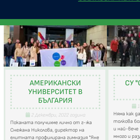
АМЕРИКАНСКИ
СУ "
УНИВЕРСИТЕТ В
БЪЛГАРИЯ
1
Няма как д
2 Декември, 2022 година
толкова бо
Поканата получихме лично от г-жа
и най-вече
Снежана Николова, директор на
много и ра
елитната профилирана гимназия "Яне