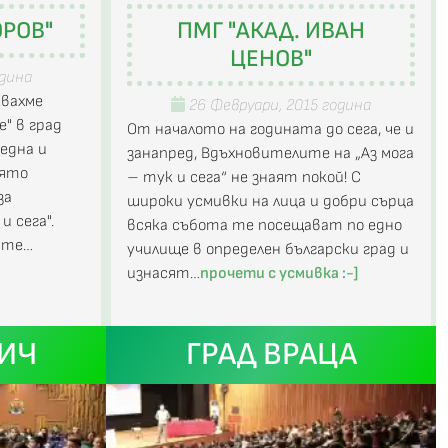
ОРОВ"
ПМГ "АКАД. ИВАН
ЦЕНОВ"
одина
квахме
26 Февруари, 2015 година
" в град
От началото на годината до сега, че и
една и
занапред, Вдъхновителите на „Аз мога
оято
– тук и сега“ не знаят покой! С
за
широки усмивки на лица и добри сърца
и сега".
всяка събота те посещават по едно
 сте…
училище в определен български град и
изнасят…
прочети с усмивка :-]
РИЧ
ГРАД ВРАЦА