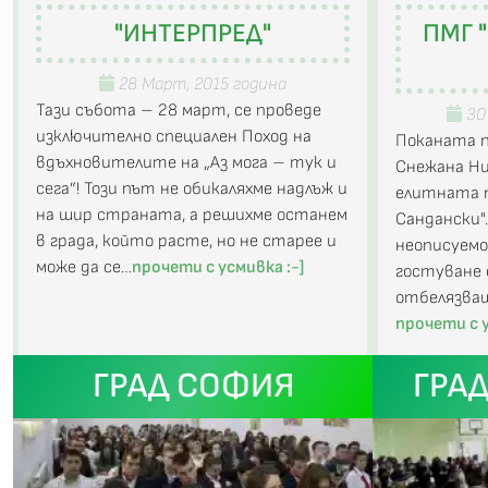
"ИНТЕРПРЕД"
ПМГ 
28 Март, 2015 година
Тази събота – 28 март, се проведе
30 
изключително специален Поход на
Поканата п
вдъхновителите на „Аз мога – тук и
Снежана Ни
сега”! Този път не обикаляхме надлъж и
елитната п
на шир страната, а решихме останем
Сандански"
в града, който расте, но не старее и
неописуем
може да се…
прочети с усмивка :-]
гостуване
отбелязващ
прочети с у
ГРАД СОФИЯ
ГРА