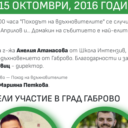
15 ОКТОМВРИ, 2016 ГОД
00 часа "Походът на вдъхновителите" се случи 
л Априлов и... Домакин на събитието е най-елит
а г-жа
Анелия Атанасова
от Школа Интензив, 
вдъхновението от Габрово. Благодарности и з
евиц
- директор.
Марияна Петкова
.
ЛИ УЧАСТИЕ В ГРАД ГАБРОВО