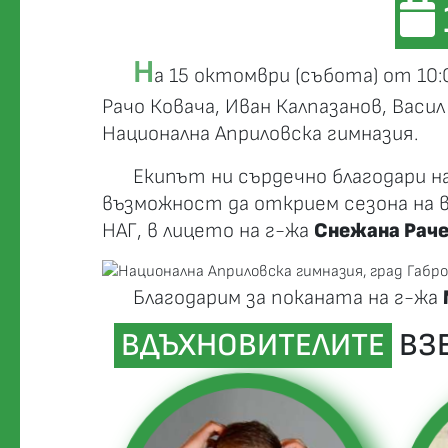
Н
а 15 октомври (събота) от 10:
Рачо Ковача, Иван Калпазанов, Васи
Национална Априловска гимназия.
Екипът ни сърдечно благодари н
възможност да открием сезона на 
НАГ, в лицето на г-жа
Снежана Рач
Благодарим за поканата на г-жа
ВДЪХНОВИТЕЛИТЕ
ВЗЕ