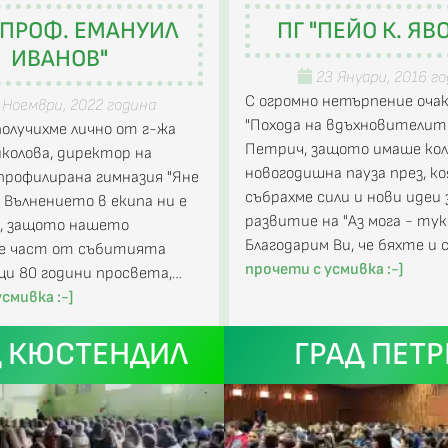
"ПРОФ. ЕМАНУИЛ
ПГ "ПЕЙО К. ЯВ
ИВАНОВ"
23 Януари, 2016 г
С огромно нетърпение оча
Ноември, 2022 година
"Похода на вдъхновителите
олучихме лично от г-жа
Петрич, защото имаше кол
колова, директор на
новогодишна пауза през, к
рофилирана гимназия "Яне
събрахме сили и нови идеи 
. Вълнението в екипа ни е
развитие на "Аз мога - тук 
о, защото нашето
Благодарим Ви, че бяхте и
 е част от събитията
прочети с усмивка :-]
и 80 години просвета,…
смивка :-]
Д КЮСТЕНДИЛ
ГРАД ПЕТ