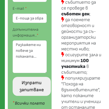
събитието да
се проведе в
E-mail
*
съботен ден
;
да поемете
отговорност и
Допълнителна
дейности за съ-
информация...
*
организаторски
мероприятия на
местно ниво;
осигурите зала и
минимум
100
участника
в
събитието;
популяризирате
Изпрати
"Похода на
запитване
вдъхновителите",
като поканите
учители и ученици
*
Всички полета
от останалите