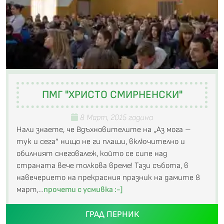
ПМГ "ХРИСТО СМИРНЕНСКИ"
8 Март, 2015 година
Нали знаете, че Вдъхновителите на „Аз мога –
тук и сега” нищо не ги плаши, включително и
обилният снеговалеж, който се сипе над
страната вече толкова време! Тази събота, в
навечерието на прекрасния празник на дамите 8
март,…
прочети с усмивка :-]
ГРАД ПЕРНИК