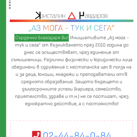
„АЗ МОГА - ТУК И СЕГА”
Сърдечно благодаря Ви!
Инициативите „Аз мога -
тук и сега” от възникването през 2010 година до
днес се осъществяват, чрез единение от
съмишленици. Различни физически и юридически лица
обединени в сдружение с нестопанска цел в полза на
и за деца, юноши, младежи и преподаватели от/в
средното образование. Защото бъдещето и
дългосрочните успехи (кариера, семейство,
приятелство, здраве и т.н.) не се постигат, чрез
еднократно действие, а с постоянство!
02-44-84-0-84