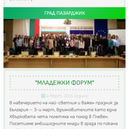
ГРАД ПАЗАРДЖИК
"МЛАДЕЖКИ ФОРУМ"
4 Март, 2015 година
В навечерието на най-светлия и важен празник за
България – 3-и март, Вдъхновителите като една
Хвърковата чета полетяха на поход в Плевен.
Посетихме амбициозните млади в града по покана