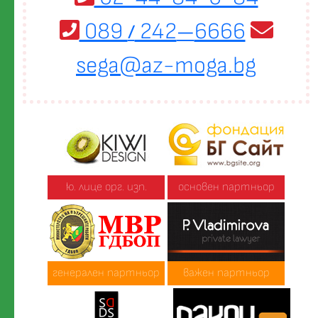
089
242
6666
/
—
sega@az-moga.bg
ю. лице орг. изп.
основен партньор
генерален партньор
важен партньор