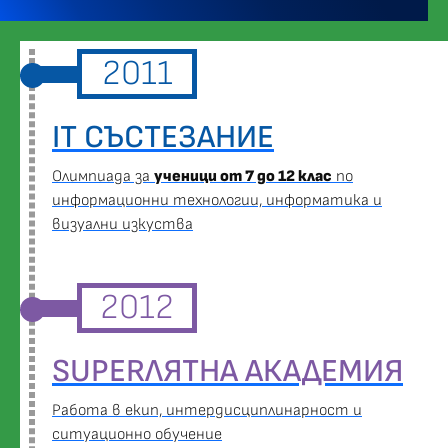
2011
IT СЪСТЕЗАНИЕ
Oлимпиада за
ученици от 7 до 12 клас
по
информационни технологии, информатика и
визуални изкуства
2012
SUPERЛЯТНА АКАДЕМИЯ
Работа в екип, интердисциплинарност и
ситуационно обучение