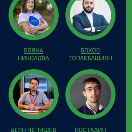
БОЯНА
БОХÓС
НИКОЛОВА
ТОПАКБАШИЯН
ДЕЯН ЧЕПИШЕВ
КОСТАДИН