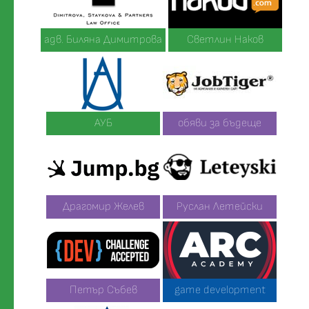
адв. Биляна Димитрова
Светлин Наков
АУБ
обяви за бъдеще
Драгомир Желев
Руслан Летейски
Петър Събев
game development