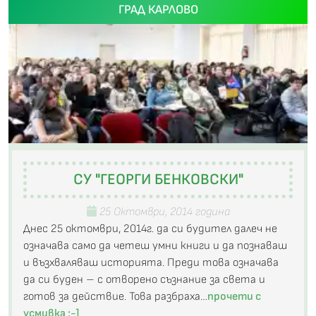
ГРАД КАРЛОВО
СУ "ГЕОРГИ БЕНКОВСКИ"
25 Октомври, 2014 година
Днес 25 октомври, 2014г. да си будител далеч не
означава само да четеш умни книги и да познаваш
и възхваляваш историята. Преди това означава
да си буден – с отворено съзнание за света и
готов за действие. Това разбраха…
прочети с
усмивка :-]