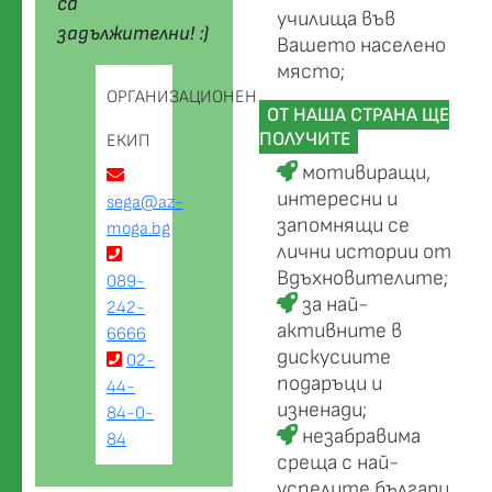
са
училища във
задължителни! :)
Вашето населено
място;
ОРГАНИЗАЦИОНЕН
ОТ НАША СТРАНА ЩЕ
ПОЛУЧИТЕ
ЕКИП
мотивиращи,
интересни и
sega@az-
запомнящи се
moga.bg
лични истории от
Вдъхновителите;
089-
за най-
242-
активните в
6666
дискусиите
02-
подаръци и
44-
изненади;
84-0-
незабравима
84
среща с най-
успелите българи,