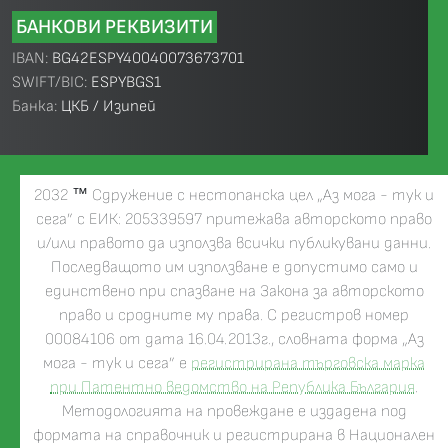
БАНКОВИ РЕКВИЗИТИ
IBAN:
BG42ESPY40040073673701
SWIFT/BIC:
ESPYBGS1
Банка:
ЦКБ / Изипей
2032
™
Сдружение с нестопанска цел „Аз мога - тук и
сега” с ЕИК: 205339597 притежава авторското право
и/или правото да използва всички публикувани данни.
Последващото им използване е допустимо само и
единствено при спазване на Закона за авторското
право и сродните му права. С регистров номер
00084106 от дата 16.04.2013г., словната форма „Аз
мога - тук и сега” е
регистрирана търговска марка
при Патентно ведомство на Република България
.
Методологията на провеждане е издадена под
формата на справочник и регистрирана в Национален