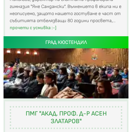
гимназия "Яне Сандански". Вълнението в екипа ни е
неописуемо, защото нашето гостуване е част от
събитията отбелязващи 80 години просвета,…
прочети с усмивка :-]
ГРАД КЮСТЕНДИЛ
ПМГ "АКАД. ПРОФ. Д-Р АСЕН
ЗЛАТАРОВ"