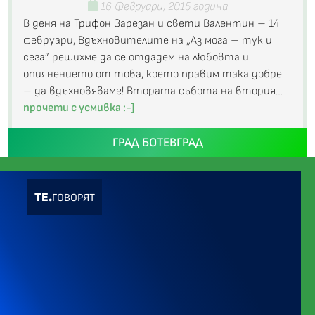
16 Февруари, 2015 година
В деня на Трифон Зарезан и свети Валентин – 14
февруари, Вдъхновителите на „Аз мога – тук и
сега” решихме да се отдадем на любовта и
опиянението от това, което правим така добре
– да вдъхновяваме! Втората събота на втория…
прочети с усмивка :-]
ГРАД БОТЕВГРАД
ТЕ.
ГОВОРЯТ