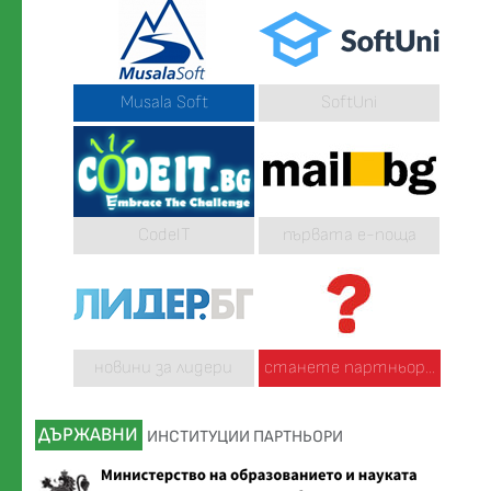
Musala Soft
SoftUni
CodeIT
първата е-поща
новини за лидери
станете партньор...
ДЪРЖАВНИ
ИНСТИТУЦИИ ПАРТНЬОРИ