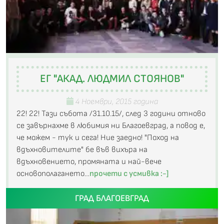
ЕГ "АКАД. ЛЮДМИЛ СТОЯНОВ"
4 Ноември, 2015 година
22! 22! Тази събота /31.10.15/, след 3 години отново
се завърнахме в любимия ни Благоевград, а повод е,
че можем - тук и сега! Ние заедно! "Поход на
вдъхновителите" бе във вихъра на
вдъхновението, промяната и най-вече
основополагането…
прочети с усмивка :-]
ГРАД БЛАГОЕВГРАД