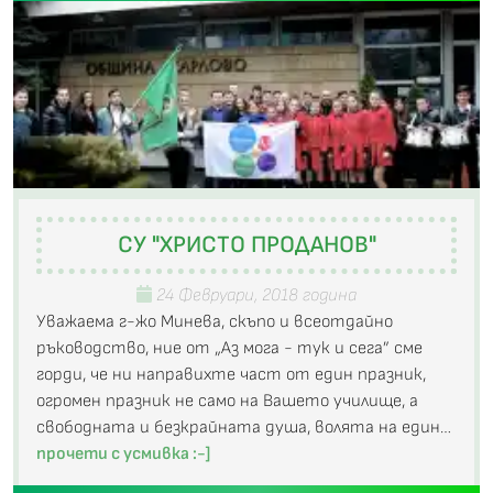
СУ "ХРИСТО ПРОДАНОВ"
24 Февруари, 2018 година
Уважаема г-жо Минева, скъпо и всеотдайно
ръководство, ние от „Аз мога - тук и сега” сме
горди, че ни направихте част от един празник,
огромен празник не само на Вашето училище, а
свободната и безкрайната душа, волята на един…
прочети с усмивка :-]