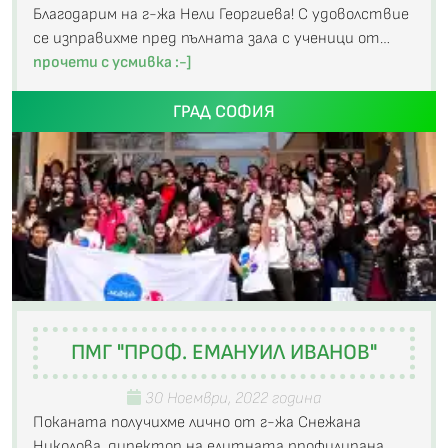
Благодарим на г-жа Нели Георгиева! С удоволствие
се изправихме пред пълната зала с ученици от…
прочети с усмивка :-]
ГРАД СОФИЯ
ПМГ "ПРОФ. ЕМАНУИЛ ИВАНОВ"
30 Ноември, 2022 година
Поканата получихме лично от г-жа Снежана
Николова, директор на елитната профилирана