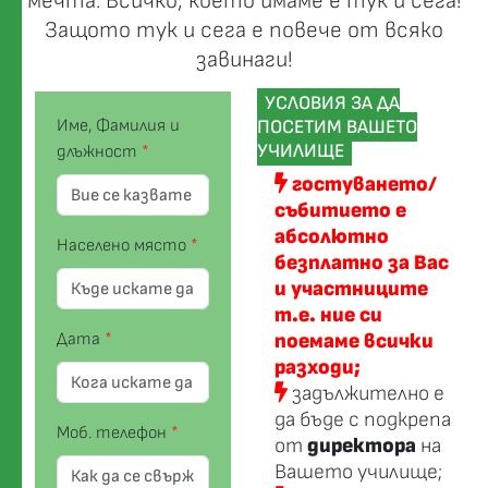
мечта. Всичко, което имаме е тук и сега!
Защото тук и сега е повече от всяко
завинаги!
УСЛОВИЯ ЗА ДА
Име, Фамилия и
ПОСЕТИМ ВАШЕТО
УЧИЛИЩЕ
длъжност
*
гостуването/
събитието е
абсолютно
Населено място
*
безплатно за Вас
и участниците
т.е. ние си
Дата
*
поемаме всички
разходи;
задължително е
да бъде с подкрепа
Моб. телефон
*
от
директорa
на
Вашето училище;