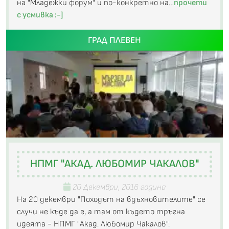
на "Младежки форум" и по-конкретно на…
прочети
с усмивка :-]
ГРАД ПЛЕВЕН
НПМГ "АКАД. ЛЮБОМИР ЧАКАЛОВ"
20 Декември, 2016 година
На 20 декември "Походът на вдъхновителите" се
случи не къде да е, а там от където тръгна
идеята - НПМГ "Акад. Любомир Чакалов".