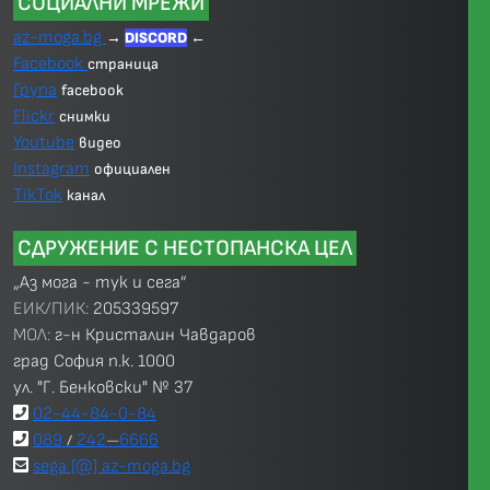
СОЦИАЛНИ МРЕЖИ
az-moga.bg
→
DISCORD
←
Facebook
страница
Група
facebook
Flickr
снимки
Youtube
видео
Instagram
официален
TikTok
канал
СДРУЖЕНИЕ С НЕСТОПАНСКА ЦЕЛ
„Аз мога - тук и сега”
ЕИК/ПИК:
205339597
МОЛ:
г-н Кристалин Чавдаров
град София п.к. 1000
ул. "Г. Бенковски" № 37
02-44-84-0-84
089
242
6666
/
—
sega [@] az-moga.bg