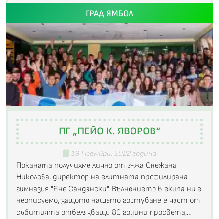
ГРАД ЯМБОЛ
ПГ „ПЕЙО К. ЯВОРОВ“
19 Ноември, 2022 година
Поканата получихме лично от г-жа Снежана
Николова, директор на елитната профилирана
гимназия "Яне Сандански". Вълнението в екипа ни е
неописуемо, защото нашето гостуване е част от
събитията отбелязващи 80 години просвета,…