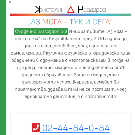
„АЗ МОГА - ТУК И СЕГА”
Сърдечно благодаря Ви!
Инициативите „Аз мога -
тук и сега” от възникването през 2010 година до
днес се осъществяват, чрез единение от
съмишленици. Различни физически и юридически лица
обединени в сдружение с нестопанска цел в полза на
и за деца, юноши, младежи и преподаватели от/в
средното образование. Защото бъдещето и
дългосрочните успехи (кариера, семейство,
приятелство, здраве и т.н.) не се постигат, чрез
еднократно действие, а с постоянство!
02-44-84-0-84