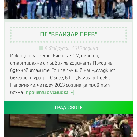
ПГ "ВЕЛИЗАР ПЕЕВ"
8 Февруари, 2015 година
Искащи и можещи, вчера /7.02/, събота,
стартирахме с първия за годината Поход на
вдъхновителите! Той се случи в най-„сладкия”
български град – Своге, в ПГ „Велизар Пеев”.
Напомняме, че през 2013 година за пръв път
бяхме…
прочети с усмивка :-]
ГРАД СВОГЕ