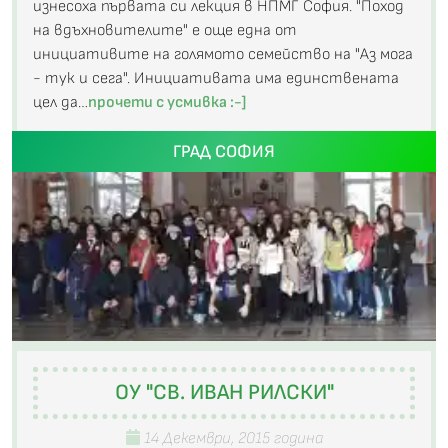
изнесоха първата си лекция в НПМГ София. "Поход
на вдъхновителите" е още една от
инициативите на голямото семейство на "Аз мога
- тук и сега". Инициативата има единствената
цел да…
прочети с усмивка :-]
ГРАД СОФИЯ
ОУ "СВ. ИВАН РИЛСКИ"
14 Декември, 2015 година