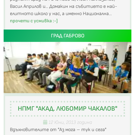
Васил Априлов и... Домакин на събитието е най-
елитното школо у нас, а именно Национална…
прочети с усмивка :-]
ГРАД ГАБРОВО
НПМГ "АКАД. ЛЮБОМИР ЧАКАЛОВ"
12 Юни, 2013 година
Вдъхновителите от "Аз мога – тук и сега"