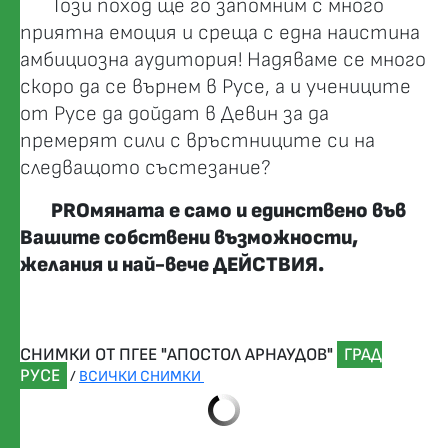
Този поход ще го запомним с много
приятна емоция и среща с една наистина
амбициозна аудитория! Надяваме се много
скоро да се върнем в Русе, а и учениците
от Русе да дойдат в Девин за да
премерят сили с връстниците си на
следващото състезание?
PROмяната е само и единствено във
Вашите собствени възможности,
желания и най-вече ДЕЙСТВИЯ.
СНИМКИ ОТ ПГЕЕ "АПОСТОЛ АРНАУДОВ"
ГРАД
РУСЕ
/
ВСИЧКИ СНИМКИ