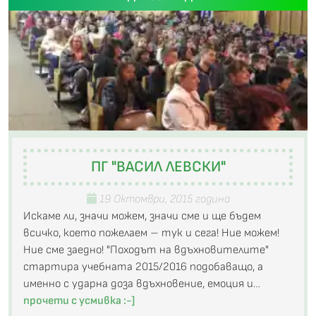
ПГ "ВАСИЛ ЛЕВСКИ"
19 Октомври, 2015 година
Искаме ли, значи можем, значи сме и ще бъдем
всичко, което пожелаем – тук и сега! Ние можем!
Ние сме заедно! "Походът на вдъхновителите"
стартира учебната 2015/2016 подобаващо, а
именно с ударна доза вдъхновение, емоция и…
прочети с усмивка :-]