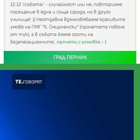
12.12 /събота/ - случайност или не, повторихме
посещение в една и съща сграда, но в друго
училище! :)) Неотдавна вдъхновявахме красивите
умове на ПМГ "Х. Смирненски" (прочетете повече
от тук), а в събота бяхме гости на
безапелационните…
прочети с усмивка :-]
ГРАД ПЕРНИК
ТЕ.
ГОВОРЯТ