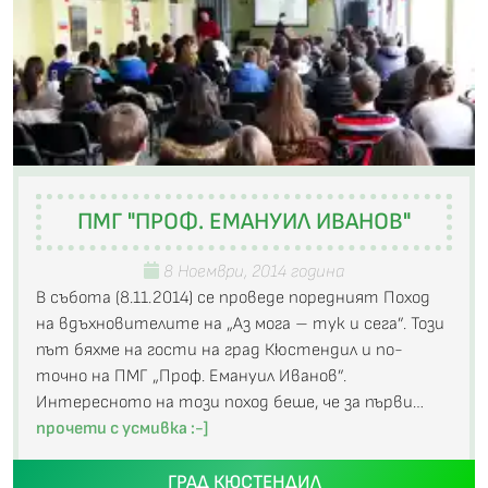
ПМГ "ПРОФ. ЕМАНУИЛ ИВАНОВ"
8 Ноември, 2014 година
В събота (8.11.2014) се проведе поредният Поход
на вдъхновителите на „Аз мога – тук и сега”. Този
път бяхме на гости на град Кюстендил и по-
точно на ПМГ „Проф. Емануил Иванов”.
Интересното на този поход беше, че за първи…
прочети с усмивка :-]
ГРАД КЮСТЕНДИЛ