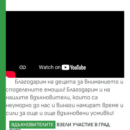
Благодарим на децата за вниманието и
споделените емоции! Благодарим и на
нашите вдъхновители, които са
неуморно до нас и винаги намират време и
сили за още и още вдъхновени усмивки!
ВДЪХНОВИТЕЛИТЕ
ВЗЕЛИ УЧАСТИЕ В ГРАД