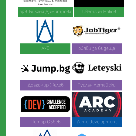
адв. Биляна Димитрова
Светлин Наков
АУБ
обяви за бъдеще
Драгомир Желев
Руслан Летейски
Петър Събев
game development