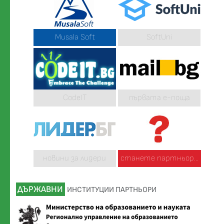
Musala Soft
SoftUni
CodeIT
първата е-поща
новини за лидери
станете партньор...
ДЪРЖАВНИ
ИНСТИТУЦИИ ПАРТНЬОРИ