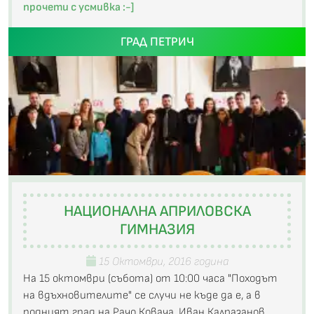
прочети с усмивка :-]
ГРАД ПЕТРИЧ
НАЦИОНАЛНА АПРИЛОВСКА
ГИМНАЗИЯ
15 Октомври, 2016 година
На 15 октомври (събота) от 10:00 часа "Походът
на вдъхновителите" се случи не къде да е, а в
родният град на Рачо Ковача, Иван Калпазанов,