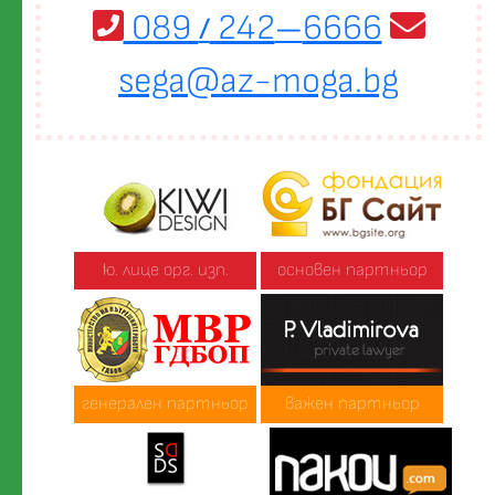
089
242
6666
/
—
sega@az-moga.bg
ю. лице орг. изп.
основен партньор
генерален партньор
важен партньор