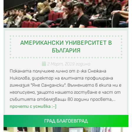
АМЕРИКАНСКИ УНИВЕРСИТЕТ В
БЪЛГАРИЯ
2 Март, 2019 година
Поканата получихме лично от г-жа Снежана
Николова, директор на елитната профилирана
гимназия "Яне Сандански". Вълнението в екипа ни е
неописуемо, защото нашето гостуване е част от
събитията отбелязващи 80 години просвета,…
прочети с усмивка :-]
ГРАД БЛАГОЕВГРАД