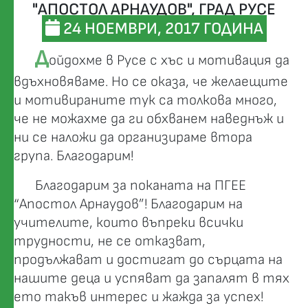
"АПОСТОЛ АРНАУДОВ", ГРАД РУСЕ
24 НОЕМВРИ, 2017 ГОДИНА
Д
ойдохме в Русе с хъс и мотивация да
вдъхновяваме. Но се оказа, че желаещите
и мотивираните тук са толкова много,
че не можахме да ги обхванем наведнъж и
ни се наложи да организираме втора
група. Благодарим!
Благодарим за поканата на ПГЕЕ
“Апостол Арнаудов”! Благодарим на
учителите, които въпреки всички
трудности, не се отказват,
продължават и достигат до сърцата на
нашите деца и успяват да запалят в тях
ето такъв интерес и жажда за успех!