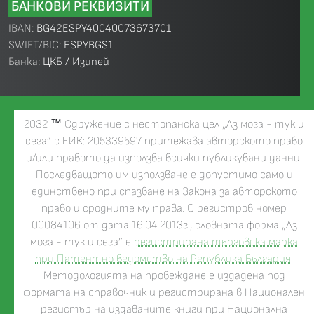
БАНКОВИ РЕКВИЗИТИ
IBAN:
BG42ESPY40040073673701
SWIFT/BIC:
ESPYBGS1
Банка:
ЦКБ / Изипей
2032
™
Сдружение с нестопанска цел „Аз мога - тук и
сега” с ЕИК: 205339597 притежава авторското право
и/или правото да използва всички публикувани данни.
Последващото им използване е допустимо само и
единствено при спазване на Закона за авторското
право и сродните му права. С регистров номер
00084106 от дата 16.04.2013г., словната форма „Аз
мога - тук и сега” е
регистрирана търговска марка
при Патентно ведомство на Република България
.
Методологията на провеждане е издадена под
формата на справочник и регистрирана в Национален
регистър на издаваните книги при Национална