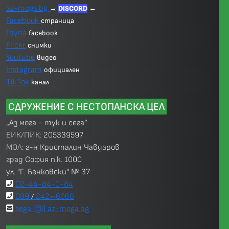
az-moga.bg
→
DISCORD
←
Facebook
страница
Група
facebook
Flickr
снимки
Youtube
видео
Instagram
официален
TikTok
канал
СДРУЖЕНИЕ С НЕСТОПАНСКА ЦЕЛ
„Аз мога - тук и сега”
ЕИК/ПИК:
205339597
МОЛ:
г-н Кристалин Чавдаров
град София п.к. 1000
ул. "Г. Бенковски" № 37
02-44-84-0-84
089
242
6666
/
—
sega [@] az-moga.bg