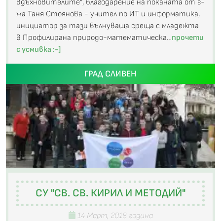
вдъхновителите”, благодарение на поканата от г-
жа Таня Стоянова - учител по ИТ и информатика,
инициатор за тази вълнуваща среща с младежта
в Профилирана природо-математическа…
прочети
с усмивка :-]
ГРАД СЛИВЕН
СУ "СВ. СВ. КИРИЛ И МЕТОДИЙ"
14 Март, 2018 година