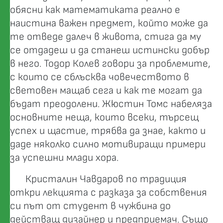
обясни как математиката реално е
наистина важен предмет, който може да
те отведе далеч в живота, стига да му
се отдадеш и да станеш истински добър
в него. Тодор Колев говори за проблемите,
с които се сблъсква човечеството в
световен мащаб сега и как те могат да
бъдат преодолени. Жюстин Томс набеляза
основните неща, които всеки, търсещ
успех и щастие, трябва да знае, както и
даде няколко силно мотивиращи примери
за успешни млади хора.
Кристалин Чавдаров по традиция
откри лекцията с разказа за собствения
си път от студент в чужбина до
действащ дизайнер и предприемач. Също