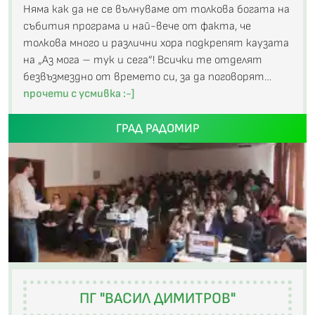
Няма как да не се вълнуваме от толкова богата на
събития програма и най-вече от факта, че
толкова много и различни хора подкрепят каузата
на „Аз мога – тук и сега”! Всички те отделят
безвъзмездно от времето си, за да поговорят…
прочети с усмивка :-]
ГРАД РАДОМИР
ПГ "ВАСИЛ ДИМИТРОВ"