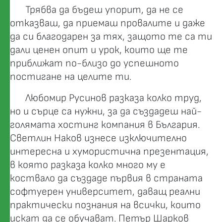
Трябва да бъдеш упорит, да не се
отказваш, да приемаш провалите и даже
да си благодарен за тях, защото те са ти
дали ценен опит и урок, които ще те
приближат по-близо до успешното
постигане на целите ти.
Любомир Русинов разказа колко труд,
но и сърце са нужни, за да създадеш най-
голямата хостинг компания в България.
Светлин Наков изнесе изключително
интересна и хумористична презентация,
в която разказа колко много му е
коствало да създаде първия в страната
софтуерен университет, даващ реални
практически познания на всички, които
искат да се обучават. Петър Шарков