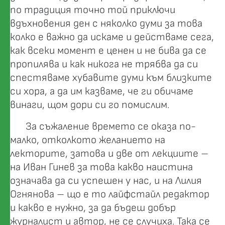
по традиция точно той приключи
вдъхновения ден с няколко думи за това
колко е важно да искаме и действаме сега,
как всеки момент е ценен и не бива да се
пропилява и как никога не трябва да си
спестяваме хубавите думи към близките
си хора, а да им казваме, че ги обичаме
винаги, щом дори си го помислим.
За съжаление времето се оказа по-
малко, отколкото желанието на
лекторите, затова и две от лекциите –
на Иван Гинев за това какво наистина
означава да си успешен у нас, и на Лилия
Огнянова – що е то лайфстайл редактор
и какво е нужно, за да бъдеш добър
журналист и автор, не се случиха. Така се