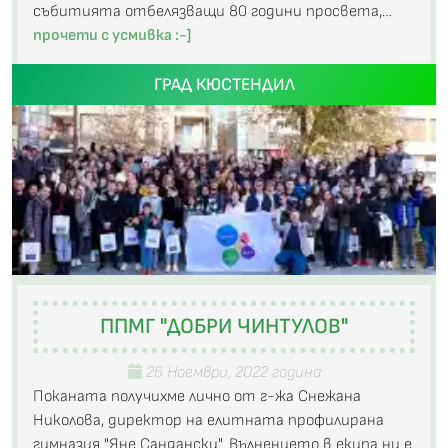
събитията отбелязващи 80 години просвета,…
прочети с усмивка :-]
ГРАД КЮСТЕНДИЛ
ППМГ "ДОБРИ ЧИНТУЛОВ"
26 Ноември, 2022 година
Поканата получихме лично от г-жа Снежана
Николова, директор на елитната профилирана
гимназия "Яне Сандански". Вълнението в екипа ни е