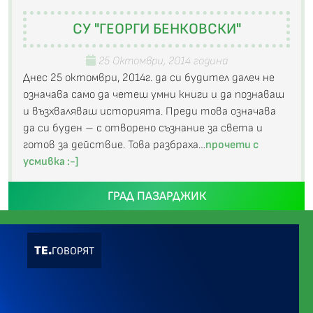
СУ "ГЕОРГИ БЕНКОВСКИ"
25 Октомври, 2014 година
Днес 25 октомври, 2014г. да си будител далеч не
означава само да четеш умни книги и да познаваш
и възхваляваш историята. Преди това означава
да си буден – с отворено съзнание за света и
готов за действие. Това разбраха…
прочети с
усмивка :-]
ГРАД ПАЗАРДЖИК
ТЕ.
ГОВОРЯТ