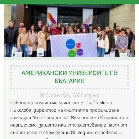
АМЕРИКАНСКИ УНИВЕРСИТЕТ В
БЪЛГАРИЯ
2 Декември, 2022 година
Поканата получихме лично от г-жа Снежана
Николова, директор на елитната профилирана
гимназия "Яне Сандански". Вълнението в екипа ни е
неописуемо, защото нашето гостуване е част от
събитията отбелязващи 80 години просвета,…