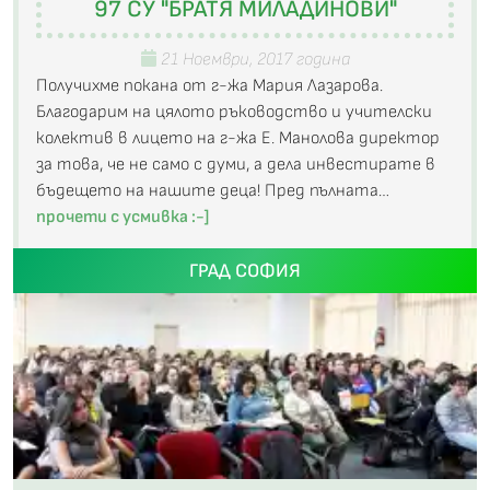
97 СУ "БРАТЯ МИЛАДИНОВИ"
21 Ноември, 2017 година
Получихме покана от г-жа Мария Лазарова.
Благодарим на цялото ръководство и учителски
колектив в лицето на г-жа Е. Манолова директор
за това, че не само с думи, а дела инвестирате в
бъдещето на нашите деца! Пред пълната…
прочети с усмивка :-]
ГРАД СОФИЯ