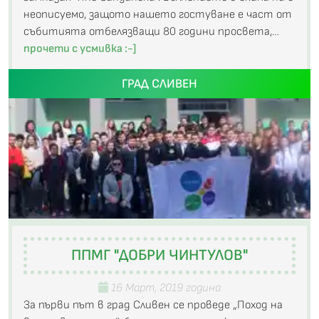
неописуемо, защото нашето гостуване е част от
събитията отбелязващи 80 години просвета,…
прочети с усмивка :-]
ГРАД СЛИВЕН
ППМГ "ДОБРИ ЧИНТУЛОВ"
16 Март, 2019 година
За първи път в град Сливен се проведе „Поход на