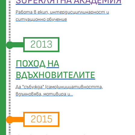
SUPERЛЯТНА АКАДЕМИЯ
Работа в екип, интердисциплинарност и
ситуационно обучение
2013
ПОХОД НА
ВДЪХНОВИТЕЛИТЕ
Да "събужда" (само)инициативността,
вдъхновява, мотивира и...
2015