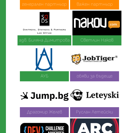
генерален партньор
важен партньор
адв. Биляна Димитрова
Светлин Наков
АУБ
обяви за бъдеще
Драгомир Желев
Руслан Летейски