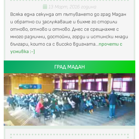
13 Март, 2016 година
Всяка една секунда от пътуването до град Мадан
и обратно си заслужаваше и бихме го сторили
отново, отново и отново. Днес се срещнахме с
много различни, достойни, горди и истински млади
българи, които са с високо вдигната…
прочети с
усмивка :-]
ГРАД МАДАН