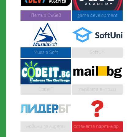
Петър Събев
game development
Musala Soft
SoftUni
CodeIT
първата е-поща
новини за лидери
станете партньор...