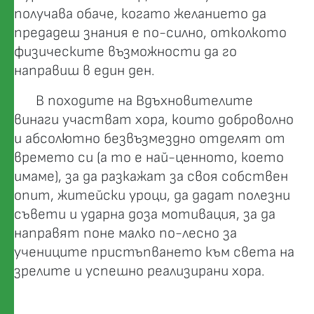
получава обаче, когато желанието да
предадеш знания е по-силно, отколкото
физическите възможности да го
направиш в един ден.
В походите на Вдъхновителите
винаги участват хора, които доброволно
и абсолютно безвъзмездно отделят от
времето си (а то е най-ценното, което
имаме), за да разкажат за своя собствен
опит, житейски уроци, да дадат полезни
съвети и ударна доза мотивация, за да
направят поне малко по-лесно за
учениците пристъпването към света на
зрелите и успешно реализирани хора.