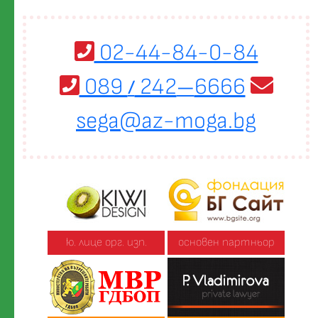
02-44-84-0-84
089
242
6666
/
—
sega@az-moga.bg
ю. лице орг. изп.
основен партньор