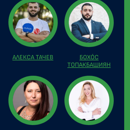
АЛЕКСА ТАЧЕВ
БОХÓС
ТОПАКБАШИЯН