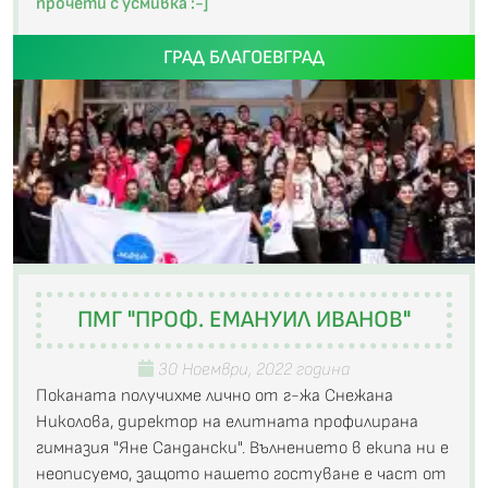
прочети с усмивка :-]
ГРАД БЛАГОЕВГРАД
ПМГ "ПРОФ. ЕМАНУИЛ ИВАНОВ"
30 Ноември, 2022 година
Поканата получихме лично от г-жа Снежана
Николова, директор на елитната профилирана
гимназия "Яне Сандански". Вълнението в екипа ни е
неописуемо, защото нашето гостуване е част от