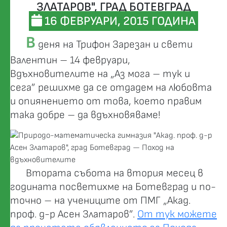
ЗЛАТАРОВ", ГРАД БОТЕВГРАД
16 ФЕВРУАРИ, 2015 ГОДИНА
В
деня на Трифон Зарезан и свети
Валентин – 14 февруари,
Вдъхновителите на „Аз мога – тук и
сега” решихме да се отдадем на любовта
и опиянението от това, което правим
така добре – да вдъхновяваме!
Втората събота на втория месец в
годината посветихме на Ботевград и по-
точно – на учениците от ПМГ „Акад.
проф. д-р Асен Златаров”.
От тук можете