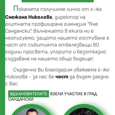
П
оканата получихме лично от г-жа
Снежана Николова
, директор на
елитната профилирана гимназия "Яне
Сандански". Вълнението в екипа ни е
неописуемо, защото нашето гостуване е
част от събитията отбелязващи 80
години просвета, упорито и безотказно
създаване на нашето общо бъдеще!
Сърдечно Ви благодарим уважаема г-жо
Николова - за нас бе
чест
да бъдем заедно
с Вас.
ВДЪХНОВИТЕЛИТЕ
ВЗЕЛИ УЧАСТИЕ В ГРАД
САНДАНСКИ