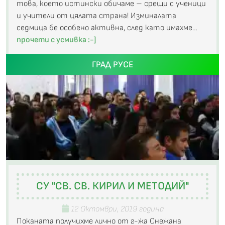
това, което истински обичаме – срещи с ученици
и учители от цялата страна! Изминалата
седмица бе особено активна, след като имахме…
прочети с усмивка :-]
ГРАД РУСЕ
СУ "СВ. СВ. КИРИЛ И МЕТОДИЙ"
12 Октомври, 2019 година
Поканата получихме лично от г-жа Снежана