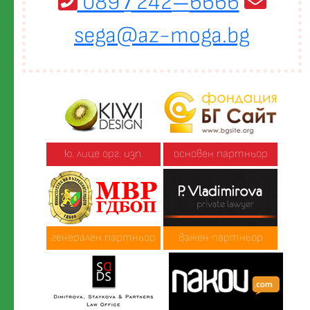
089
242
6666
/
—
sega@az-moga.bg
ю. лице орг. изп.
основен партньор
генерален партньор
важен партньор