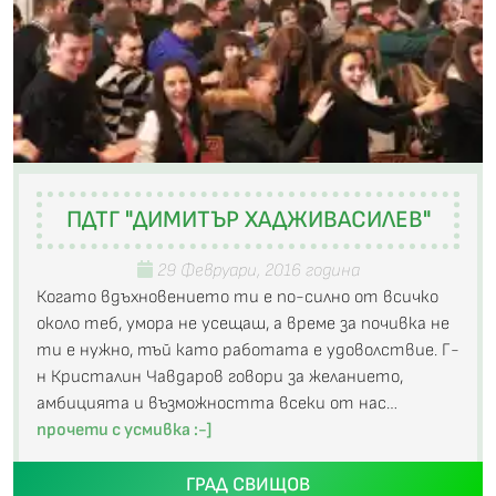
ПДТГ "ДИМИТЪР ХАДЖИВАСИЛЕВ"
29 Февруари, 2016 година
Когато вдъхновението ти е по-силно от всичко
около теб, умора не усещаш, а време за почивка не
ти е нужно, тъй като работата е удоволствие. Г-
н Кристалин Чавдаров говори за желанието,
амбицията и възможността всеки от нас…
прочети с усмивка :-]
ГРАД СВИЩОВ