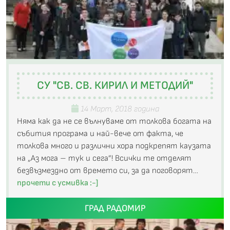
СУ "СВ. СВ. КИРИЛ И МЕТОДИЙ"
14 Март, 2018 година
Няма как да не се вълнуваме от толкова богата на
събития програма и най-вече от факта, че
толкова много и различни хора подкрепят каузата
на „Аз мога – тук и сега”! Всички те отделят
безвъзмездно от времето си, за да поговорят…
прочети с усмивка :-]
ГРАД РАДОМИР