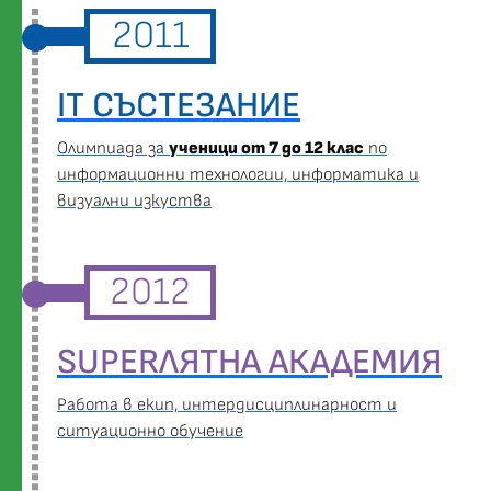
2011
IT СЪСТЕЗАНИЕ
Oлимпиада за
ученици от 7 до 12 клас
по
информационни технологии, информатика и
визуални изкуства
2012
SUPERЛЯТНА АКАДЕМИЯ
Работа в екип, интердисциплинарност и
ситуационно обучение