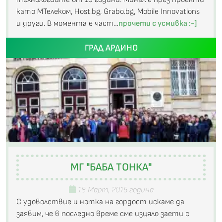
като МТелеком, Host.bg, Grabo.bg, Mobile Innovations
и други. В момента е част…
прочети с усмивка :-]
ГРАД АРДИНО
МГ "БАБА ТОНКА"
18 Март, 2015 година
С удоволствие и нотка на гордост искаме да
заявим, че в последно време сме изцяло заети с