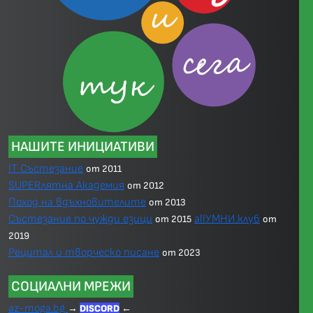
НАШИТЕ ИНИЦИАТИВИ
IT Състезание
от 2011
SUPERлятна Академия
от 2012
Поход на вдъхновителите
от 2013
Състезание по чужди езици
allУМНИ.клуб
от 2015
от
2019
Рецитал и творческо писане
от 2023
СОЦИАЛНИ МРЕЖИ
az-moga.bg
→
DISCORD
←