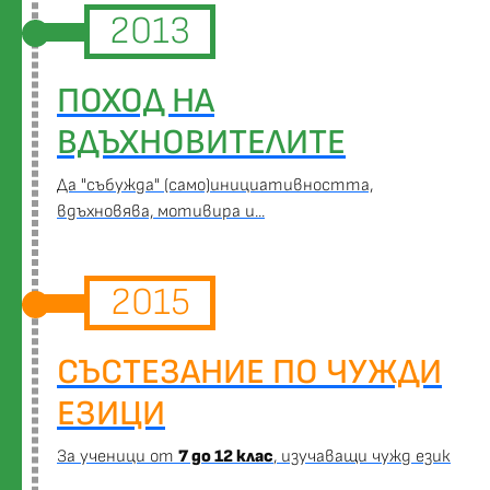
2013
ПОХОД НА
ВДЪХНОВИТЕЛИТЕ
Да "събужда" (само)инициативността,
вдъхновява, мотивира и...
2015
СЪСТЕЗАНИЕ ПО ЧУЖДИ
ЕЗИЦИ
За ученици от
7 до 12 клас
, изучаващи чужд език