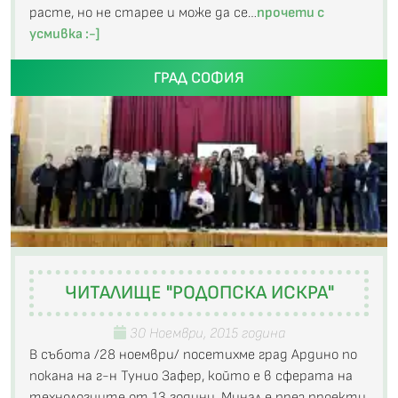
расте, но не старее и може да се…
прочети с
усмивка :-]
ГРАД СОФИЯ
ЧИТАЛИЩЕ "РОДОПСКА ИСКРА"
30 Ноември, 2015 година
В събота /28 ноември/ посетихме град Ардино по
покана на г-н Тунио Зафер, който е в сферата на
технологиите от 13 години. Минал е през проекти