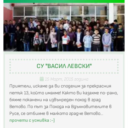
СУ "ВАСИЛ ЛЕВСКИ"
15 Март, 2015 година
Приятели, искаме да ви споделим за прекрасния
петък 13, който имахме! Както ви казахме по-рано,
бяхме поканени на извънреден поход в град
Ветово. По път за Похода на Вдъхновителите в
Русе, се отбихме в малкото градче Ветово…
прочети с усмивка :-]