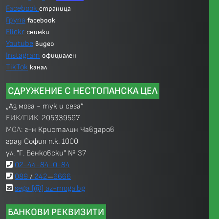
Facebook
страница
Група
facebook
Flickr
снимки
Youtube
видео
Instagram
официален
TikTok
канал
СДРУЖЕНИЕ С НЕСТОПАНСКА ЦЕЛ
„Аз мога - тук и сега”
ЕИК/ПИК:
205339597
МОЛ:
г-н Кристалин Чавдаров
град София п.к. 1000
ул. "Г. Бенковски" № 37
02-44-84-0-84
089
242
6666
/
—
sega [@] az-moga.bg
БАНКОВИ РЕКВИЗИТИ