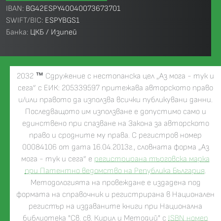
IBAN:
BG42ESPY40040073673701
SWIFT/BIC:
ESPYBGS1
Банка:
ЦКБ / Изипей
2032
™
Сдружение с нестопанска цел „Аз мога - тук и
сега” с ЕИК: 205339597 притежава авторското право
и/или правото да използва всички публикувани данни.
Последващото им използване е допустимо само и
единствено при спазване на Закона за авторското
право и сродните му права. С регистров номер
00084106 от дата 16.04.2013г., словната форма „Аз
мога - тук и сега” е
регистрирана търговска марка
при Патентно ведомство на Република България
.
Методологията на провеждане е издадена под
формата на справочник и регистрирана в Национален
регистър на издаваните книги при Национална
библиотека "Св. св. Кирил и Методий" с
ISBN номер