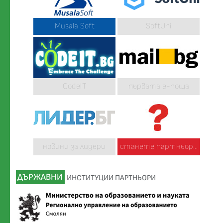
Musala Soft
SoftUni
CodeIT
първата е-поща
новини за лидери
станете партньор...
ДЪРЖАВНИ
ИНСТИТУЦИИ ПАРТНЬОРИ