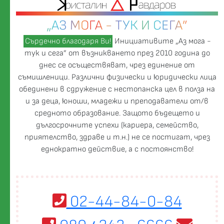
„АЗ МОГА - ТУК И СЕГА”
Сърдечно благодаря Ви!
Инициативите „Аз мога -
тук и сега” от възникването през 2010 година до
днес се осъществяват, чрез единение от
съмишленици. Различни физически и юридически лица
обединени в сдружение с нестопанска цел в полза на
и за деца, юноши, младежи и преподаватели от/в
средното образование. Защото бъдещето и
дългосрочните успехи (кариера, семейство,
приятелство, здраве и т.н.) не се постигат, чрез
еднократно действие, а с постоянство!
02-44-84-0-84