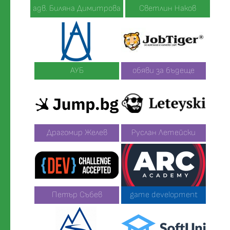
адв. Биляна Димитрова
Светлин Наков
АУБ
обяви за бъдеще
Драгомир Желев
Руслан Летейски
Петър Събев
game development