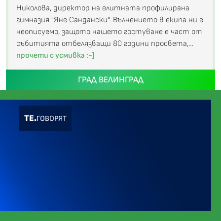
Николова, директор на елитната профилирана
гимназия "Яне Сандански". Вълнението в екипа ни е
неописуемо, защото нашето гостуване е част от
събитията отбелязващи 80 години просвета,…
прочети с усмивка :-]
ГРАД ВЕЛИНГРАД
ТЕ.
ГОВОРЯТ