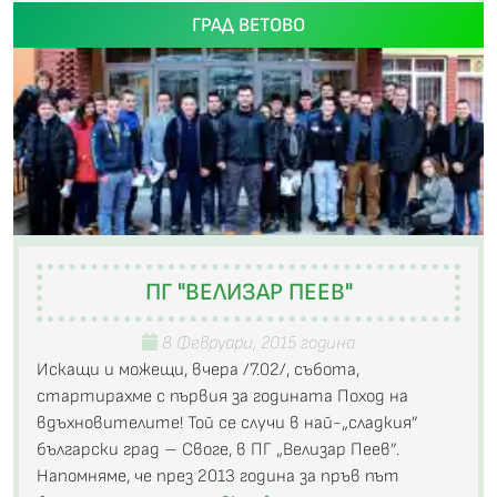
ГРАД ВЕТОВО
ПГ "ВЕЛИЗАР ПЕЕВ"
8 Февруари, 2015 година
Искащи и можещи, вчера /7.02/, събота,
стартирахме с първия за годината Поход на
вдъхновителите! Той се случи в най-„сладкия”
български град – Своге, в ПГ „Велизар Пеев”.
Напомняме, че през 2013 година за пръв път