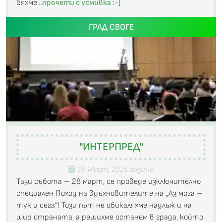
бяхме…
прочети с усмивка :-]
ГРАД СВОГЕ
"ИНТЕРПРЕД"
28 Март, 2015 година
Тази събота – 28 март, се проведе изключително
специален Поход на вдъхновителите на „Аз мога –
тук и сега”! Този път не обикаляхме надлъж и на
шир страната, а решихме останем в града, който