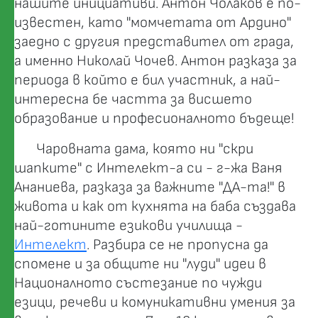
нашите инициативи. Антон Чолаков е по-
известен, като "момчетата от Ардино"
заедно с другия представител от града,
а именно Николай Чочев. Антон разказа за
периода в който е бил участник, а най-
интересна бе частта за висшето
образование и професионалното бъдеще!
Чаровната дама, която ни "скри
шапките" с Интелект-а си - г-жа Ваня
Ананиева, разказа за важните "ДА-та!" в
живота и как от кухнята на баба създава
най-готините езикови училища -
Интелект
. Разбира се не пропусна да
спомене и за общите ни "луди" идеи в
Националното състезание по чужди
езици, речеви и комуникативни умения за