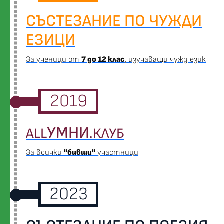
СЪСТЕЗАНИЕ ПО ЧУЖДИ
ЕЗИЦИ
За ученици от
7 до 12 клас
, изучаващи чужд език
2019
УМНИ
ALL
.КЛУБ
За всички
"бивши"
участници
2023