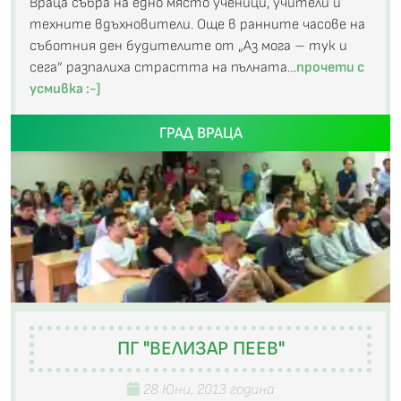
Враца събра на едно място ученици, учители и
техните вдъхновители. Още в ранните часове на
съботния ден будителите от „Аз мога – тук и
сега” разпалиха страстта на пълната…
прочети с
усмивка :-]
ГРАД ВРАЦА
ПГ "ВЕЛИЗАР ПЕЕВ"
28 Юни, 2013 година