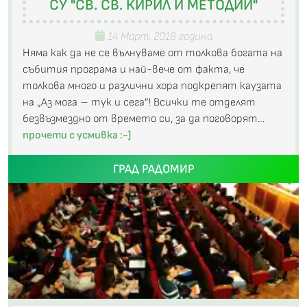
СУ "СВ. СВ. КИРИЛ И МЕТОДИЙ"
14 Март, 2018 година
Няма как да не се вълнуваме от толкова богата на
събития програма и най-вече от факта, че
толкова много и различни хора подкрепят каузата
на „Аз мога – тук и сега”! Всички те отделят
безвъзмездно от времето си, за да поговорят…
прочети с усмивка :-]
ГРАД РАДОМИР