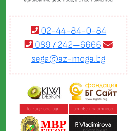
еднократно действие, а с постоянство!
02-44-84-0-84
089
242
6666
/
—
sega@az-moga.bg
ю. лице орг. изп.
основен партньор