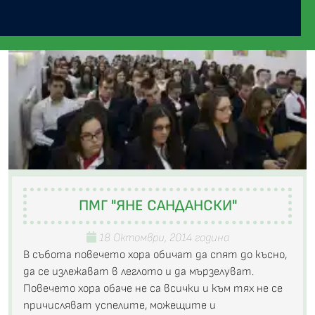
ПМГ "ЯНЕ САНДАНСКИ"
18 Октомври, 2014 година
В събота повечето хора обичат да спят до късно,
да се излежават в леглото и да мързелуват.
Повечето хора обаче не са всички и към тях не се
причисляват успелите, можещите и