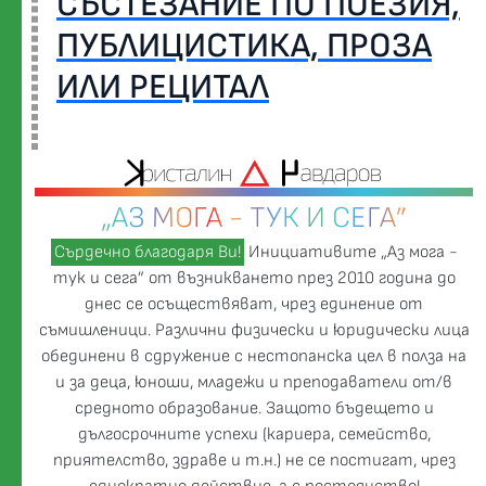
СЪСТЕЗАНИЕ ПО ПОЕЗИЯ,
ПУБЛИЦИСТИКА, ПРОЗА
ИЛИ РЕЦИТАЛ
„АЗ МОГА - ТУК И СЕГА”
Сърдечно благодаря Ви!
Инициативите „Аз мога -
тук и сега” от възникването през 2010 година до
днес се осъществяват, чрез единение от
съмишленици. Различни физически и юридически лица
обединени в сдружение с нестопанска цел в полза на
и за деца, юноши, младежи и преподаватели от/в
средното образование. Защото бъдещето и
дългосрочните успехи (кариера, семейство,
приятелство, здраве и т.н.) не се постигат, чрез