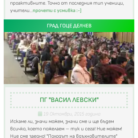
проактивните. Точно от последния тип ученици,
учители…
прочети с усмивка :-]
ГРАД ГОЦЕ ДЕЛЧЕВ
ПГ "ВАСИЛ ЛЕВСКИ"
19 Октомври, 2015 година
Искаме ли, значи можем, значи сме и ще бъдем
всичко, което пожелаем – тук и сега! Ние можем!
Ние сме заедно! "Походът на вдъхновителите"