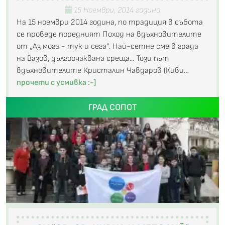
15 Ноември, 2014 година
На 15 ноември 2014 година, по традиция в събота
се проведе поредният Поход на вдъхновителите
от „Аз мога - тук и сега”. Най-сетне сме в града
на Вазов, дългоочаквана среща... Този път
вдъхновителите Кристалин Чавдаров (Киви…
прочети с усмивка :-]
ГРАД СОПОТ