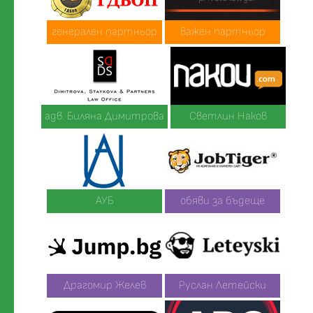
генерален партньор
важен партньор
адв. Биляна Димитрова
Светлин Наков
АУБ
обяви за бъдеще
Драгомир Желев
Руслан Летейски