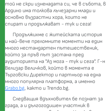
той не скри изненадата си, че в събота, в
Ардино има толкова лъчезарни млади и
основно възрастни хора, които не
спират и продължават - тук и сега!
Продължихме с житейската история
и най-вече преломните моменти на един
много нестандартен пътешественик,
който за пръв път застана пред
аудиторията на "Аз мога - тук и сега". Г-н
Велизар Величков, който в момента е
Търговски Директор и партньор на една
много популярна платформа, а именно
Grabo.bg
, както и Trendo.bg.
Следващия вдъхновител бе познат за
града, а и дългогодишен участник в