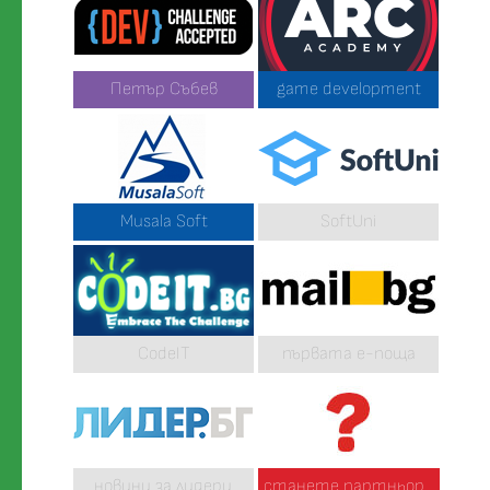
Петър Събев
game development
Musala Soft
SoftUni
CodeIT
първата е-поща
новини за лидери
станете партньор...