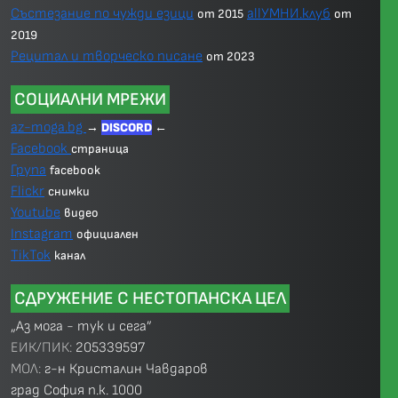
Състезание по чужди езици
allУМНИ.клуб
от 2015
от
2019
Рецитал и творческо писане
от 2023
СОЦИАЛНИ МРЕЖИ
az-moga.bg
→
DISCORD
←
Facebook
страница
Група
facebook
Flickr
снимки
Youtube
видео
Instagram
официален
TikTok
канал
СДРУЖЕНИЕ С НЕСТОПАНСКА ЦЕЛ
„Аз мога - тук и сега”
ЕИК/ПИК:
205339597
МОЛ:
г-н Кристалин Чавдаров
град София п.к. 1000