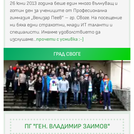
26 юни 2013 година беше един много вълнуващ и
готин ден за учениците от Професионална
гимназия „Велизар Пеев” – гр. Своге. На посещение
ни бяха едни страхотни, млади ИТ таланти и
специалисти. Имахме удоволствието да
изслушаме…
прочети с усмивка :-]
ГРАД СВОГЕ
ПГ "ГЕН. ВЛАДИМИР ЗАИМОВ"