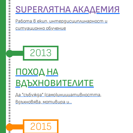
SUPERЛЯТНА АКАДЕМИЯ
Работа в екип, интердисциплинарност и
ситуационно обучение
2013
ПОХОД НА
ВДЪХНОВИТЕЛИТЕ
Да "събужда" (само)инициативността,
вдъхновява, мотивира и...
2015