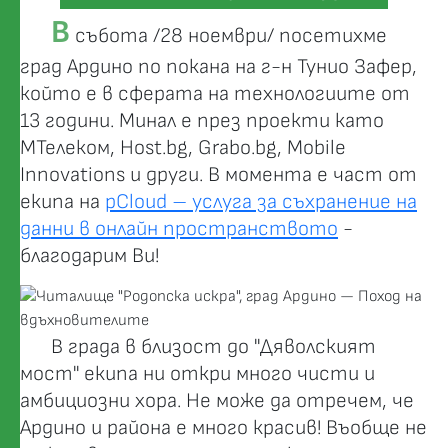
В
събота /28 ноември/ посетихме
град Ардино по покана на г-н Тунио Зафер,
който е в сферата на технологиите от
13 години. Минал е през проекти като
МТелеком, Host.bg, Grabo.bg, Mobile
Innovations и други. В момента е част от
екипа на
pCloud – услуга за съхранение на
данни в онлайн пространството
-
благодарим Ви!
В града в близост до "Дяволският
мост" екипа ни откри много чисти и
амбициозни хора. Не може да отречем, че
Ардино и района е много красив! Въобще не