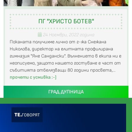
ПГ "ХРИСТО БОТЕВ"
24 Ноември, 2022 година
Поканата получихме лично от г-жа Снежана
Николова, директор на елитната профилирана
гимназия "Яне Сандански". Вълнението в екипа ни е
неописуемо, защото нашето гостуване е част от
събитията отбелязващи 80 години просвета,…
прочети с усмивка :-]
ГРАД ДУПНИЦА
ТЕ.
ГОВОРЯТ