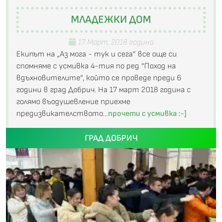
МЛАДЕЖКИ ДОМ
17 Март, 2018 година
Екипът на „Аз мога - тук и сега” все още си
спомняме с усмивка 4-тия по ред “Поход на
вдъхновителите”, който се проведе преди 6
години в град Добрич. На 17 март 2018 година с
голямо въодушевление приехме
предизвикателството…
прочети с усмивка :-]
ГРАД ДОБРИЧ