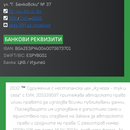
ул. "Г. Бенковски" № 37
02-44-84-0-84
089
242
6666
/
—
sega [@] az-moga.bg
БАНКОВИ РЕКВИЗИТИ
IBAN:
BG42ESPY40040073673701
SWIFT/BIC:
ESPYBGS1
Банка:
ЦКБ / Изипей
2032
™
Сдружение с нестопанска цел „Аз мога - тук и
сега” с ЕИК: 205339597 притежава авторското право
и/или правото да използва всички публикувани данни.
Последващото им използване е допустимо само и
единствено при спазване на Закона за авторското
право и сродните му права. С регистров номер