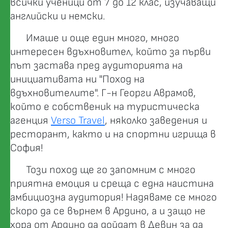
всички ученици от 7 до 12 клас, изучаващи
английски и немски.
Имаше и още един много, много
интересен вдъхновител, който за първи
път застава пред аудиторията на
инициативата ни "Поход на
вдъхновителите". Г-н Георги Аврамов,
който е собственик на туристическа
агенция
Verso Travel
, няколко заведения и
ресторант, както и на спортни игрища в
София!
Този поход ще го запомним с много
приятна емоция и среща с една наистина
амбициозна аудитория! Надяваме се много
скоро да се върнем в Ардино, а и защо не
хора от Ардино да дойдат в Девин за да