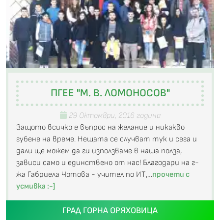
ПГЕЕ "М. В. ЛОМОНОСОВ"
29 Октомври, 2016 година
Защото всичко е въпрос на желание и никакво
губене на време. Нещата се случват тук и сега и
дали ще можем да ги използваме в наша полза,
зависи само и единствено от нас! Благодари на г-
жа Габриела Чотова - учител по ИТ,…
прочети с
усмивка :-]
ГРАД ГОРНА ОРЯХОВИЦА