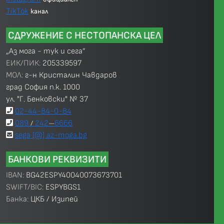
TikTok
канал
СДРУЖЕНИЕ С НЕСТОПАНСКА ЦЕЛ
„Аз мога - тук и сега”
ЕИК/ПИК:
205339597
МОЛ:
г-н Кристалин Чавдаров
град София п.к. 1000
ул. "Г. Бенковски" № 37
02-44-84-0-84
089
242
6666
/
—
sega [@] az-moga.bg
БАНКОВИ РЕКВИЗИТИ
IBAN:
BG42ESPY40040073673701
SWIFT/BIC:
ESPYBGS1
Банка:
ЦКБ / Изипей