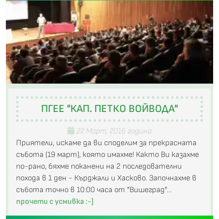
ПГЕЕ "КАП. ПЕТКО ВОЙВОДА"
22 Март, 2016 година
Приятели, искаме да ви споделим за прекрасната
събота (19 март), която имахме! Както Ви казахме
по-рано, бяхме поканени на 2 последователни
похода в 1 ден - Кърджали и Хасково. Започнахме в
събота точно в 10:00 часа от "Вишеград"…
прочети с усмивка :-]