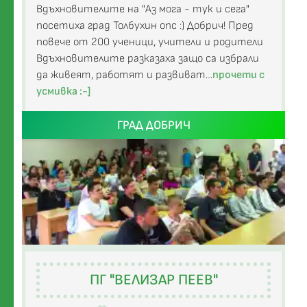
Вдъхновителите на "Аз мога - тук и сега"
посетиха град Толбухин опс :) Добрич! Пред
повече от 200 ученици, учители и родители
Вдъхновителите разказаха защо са избрали
да живеят, работят и развиват…
прочети с
усмивка :-]
ГРАД ДОБРИЧ
ПГ "ВЕЛИЗАР ПЕЕВ"