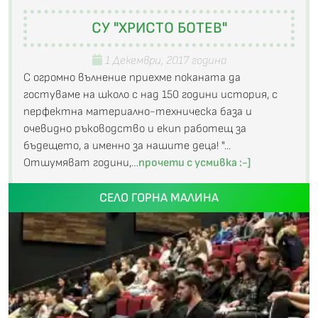
СУ "ХРИСТО БОТЕВ"
1 Декември, 2017 година
С огромно вълнение приехме поканата да
гостуваме на школо с над 150 години история, с
перфектна материално-техническа база и
очевидно ръководство и екип работещ за
бъдещето, а именно за нашите деца! "...
Отшумяват години,…
прочети с усмивка :-]
СЕЛО ГОРНА МАЛИНА