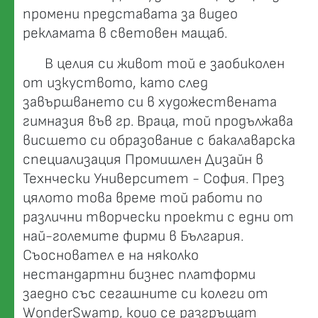
промени представата за видео
рекламата в световен мащаб.
В целия си живот той е заобиколен
от изкуството, като след
завършването си в художествената
гимназия във гр. Враца, той продължава
висшето си образование с бакалаварска
специализация Промишлен Дизайн в
Технчески Университет - София. През
цялото това време той работи по
различни творчески проекти с едни от
най-големите фирми в България.
Съосновател е на няколко
нестандартни бизнес платформи
заедно със сегашните си колеги от
WonderSwamp, коио се разгръщат