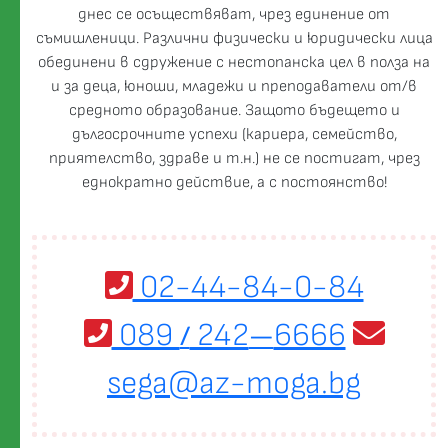
днес се осъществяват, чрез единение от
съмишленици. Различни физически и юридически лица
обединени в сдружение с нестопанска цел в полза на
и за деца, юноши, младежи и преподаватели от/в
средното образование. Защото бъдещето и
дългосрочните успехи (кариера, семейство,
приятелство, здраве и т.н.) не се постигат, чрез
еднократно действие, а с постоянство!
02-44-84-0-84
089
242
6666
/
—
sega@az-moga.bg