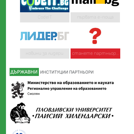
CodeIT
първата е-поща
новини за лидери
станете партньор...
ДЪРЖАВНИ
ИНСТИТУЦИИ ПАРТНЬОРИ