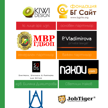
ю. лице орг. изп.
основен партньор
генерален партньор
важен партньор
адв. Биляна Димитрова
Светлин Наков