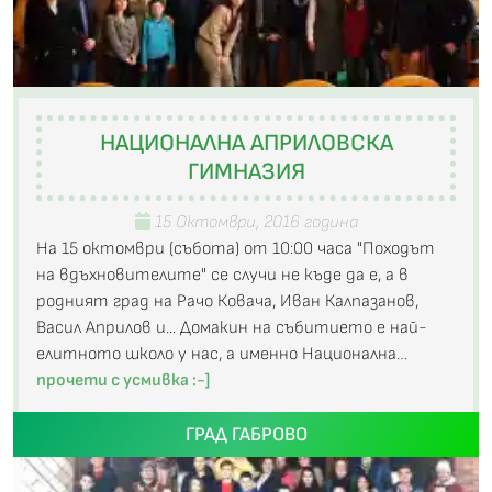
НАЦИОНАЛНА АПРИЛОВСКА
ГИМНАЗИЯ
15 Октомври, 2016 година
На 15 октомври (събота) от 10:00 часа "Походът
на вдъхновителите" се случи не къде да е, а в
родният град на Рачо Ковача, Иван Калпазанов,
Васил Априлов и... Домакин на събитието е най-
елитното школо у нас, а именно Национална…
прочети с усмивка :-]
ГРАД ГАБРОВО