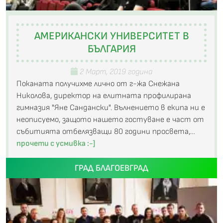
АМЕРИКАНСКИ УНИВЕРСИТЕТ В
БЪЛГАРИЯ
2 Март, 2019 година
Поканата получихме лично от г-жа Снежана
Николова, директор на елитната профилирана
гимназия "Яне Сандански". Вълнението в екипа ни е
неописуемо, защото нашето гостуване е част от
събитията отбелязващи 80 години просвета,…
прочети с усмивка :-]
ГРАД БЛАГОЕВГРАД