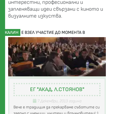
интерестни, професионални и
запленяващи идеи свързани с киното и
визуалните изкуства.
КАЛИН
Е ВЗЕЛ УЧАСТИЕ ДО МОМЕНТА В
ЕГ "АКАД. Л.СТОЯНОВ"
7 Декември, 2013 година
Вече е традиция да прекарваме съботите си
заедно с ученици, учители и вдъхновители! :)