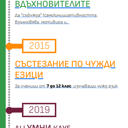
ВДЪХНОВИТЕЛИТЕ
Да "събужда" (само)инициативността,
вдъхновява, мотивира и...
2015
СЪСТЕЗАНИЕ ПО ЧУЖДИ
ЕЗИЦИ
За ученици от
7 до 12 клас
, изучаващи чужд език
2019