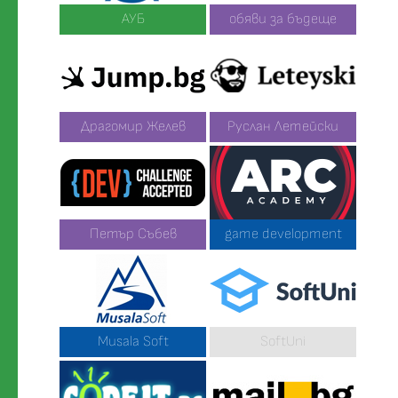
АУБ
обяви за бъдеще
Драгомир Желев
Руслан Летейски
Петър Събев
game development
Musala Soft
SoftUni