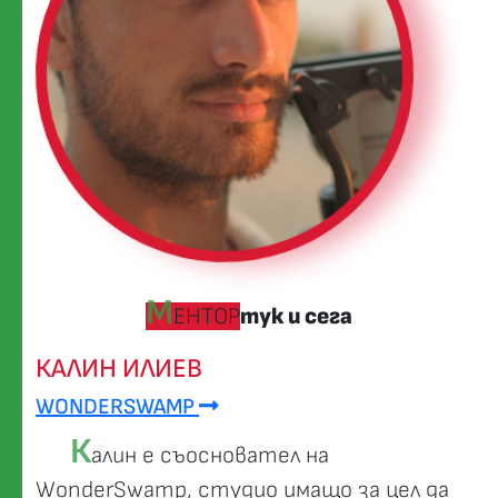
М
ЕНТОР
тук и сега
КАЛИН ИЛИЕВ
WONDERSWAMP
К
алин е съосновател на
WonderSwamp, студио имащо за цел да