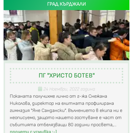
ГРАД КЪРДЖАЛИ
ПГ "ХРИСТО БОТЕВ"
24 Ноември, 2022 година
Поканата получихме лично от г-жа Снежана
Николова, директор на елитната профилирана
гимназия "Яне Сандански". Вълнението в екипа ни е
неописуемо, защото нашето гостуване е част от
събитията отбелязващи 80 години просвета,…
прочети с усмивка :-]