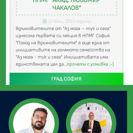
НПМГ "АКАД. ЛЮБОМИР
ЧАКАЛОВ"
12 Юни, 2013 година
Вдъхновителите от "Аз мога – тук и сега"
изнесоха първата си лекция в НПМГ София.
"Поход на вдъхновителите" е още една от
инициативите на голямото семейство на
"Аз мога - тук и сега". Инициативата има
единствената цел да…
прочети с усмивка :-]
ГРАД СОФИЯ