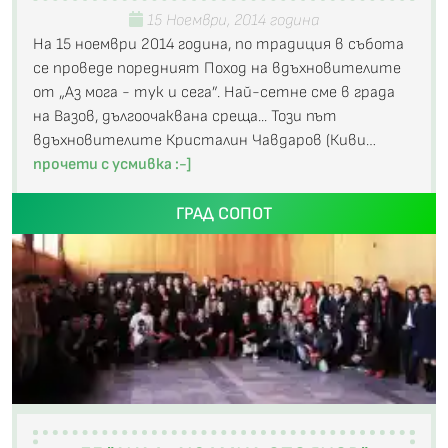
15 Ноември, 2014 година
На 15 ноември 2014 година, по традиция в събота
се проведе поредният Поход на вдъхновителите
от „Аз мога - тук и сега”. Най-сетне сме в града
на Вазов, дългоочаквана среща... Този път
вдъхновителите Кристалин Чавдаров (Киви…
прочети с усмивка :-]
ГРАД СОПОТ