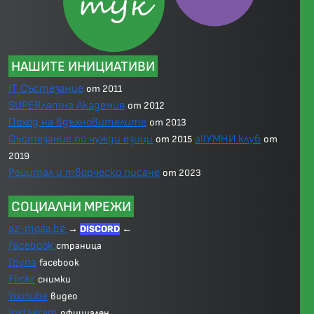
НАШИТЕ ИНИЦИАТИВИ
IT Състезание
от 2011
SUPERлятна Академия
от 2012
Поход на вдъхновителите
от 2013
Състезание по чужди езици
allУМНИ.клуб
от 2015
от
2019
Рецитал и творческо писане
от 2023
СОЦИАЛНИ МРЕЖИ
az-moga.bg
→
DISCORD
←
Facebook
страница
Група
facebook
Flickr
снимки
Youtube
видео
Instagram
официален