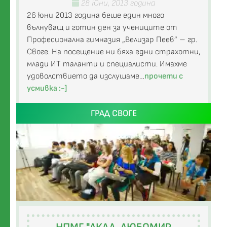
28 Юни, 2013 година
26 юни 2013 година беше един много
вълнуващ и готин ден за учениците от
Професионална гимназия „Велизар Пеев” – гр.
Своге. На посещение ни бяха едни страхотни,
млади ИТ таланти и специалисти. Имахме
удоволствието да изслушаме…
прочети с
усмивка :-]
ГРАД СВОГЕ