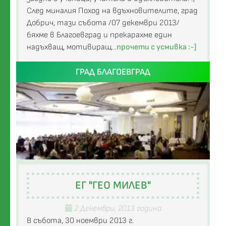
След миналия Поход на вдъхновителите, град
Добрич, тази събота /07 декември 2013/
бяхме в Благоевград и прекарахме един
надъхващ, мотивиращ…
прочети с усмивка :-]
ГРАД БЛАГОЕВГРАД
ЕГ "ГЕО МИЛЕВ"
2 Декември, 2013 година
В събота, 30 ноември 2013 г.