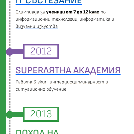
IT СЪСТЕЗАНИЕ
Oлимпиада за
ученици от 7 до 12 клас
по
информационни технологии, информатика и
визуални изкуства
2012
SUPERЛЯТНА АКАДЕМИЯ
Работа в екип, интердисциплинарност и
ситуационно обучение
2013
ПОХОД НА