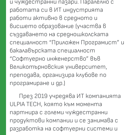
и чуждестранни пазари. Паралелно с
работата си в ИТ индустрията
работи активно в средното и
висшето образование (участва в
създаването на средношколската
специалност “Приложен Програмист” и
бакалавърската специалност
“Софтуерно инженерство” във
Великотърновския университет,
преподава, организира клубове по
програмиране и др.)
През 2019 учредява ИТ компанията
ULPIA TECH, която към момента
партнира с големи чуждестранни
продуктови компании и се занимава с
разработка на софтуерни системи и