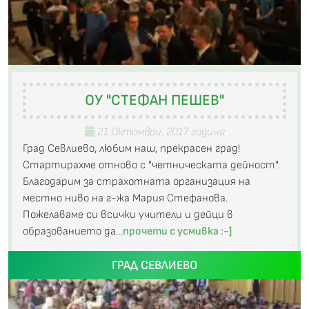
ОУ "СТЕФАН ПЕШЕВ"
21 Октомври, 2017 година
Град Севлиево, любим наш, прекрасен град!
Стартирахме отново с "четническата дейност".
Благодарим за страхотната организация на
местно ниво на г-жа Мария Стефанова.
Пожелаваме си всички учители и дейци в
образованието да…
прочети с усмивка :-]
ГРАД СЕВЛИЕВО