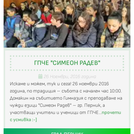
ГПЧЕ "СИМЕОН РАДЕВ"
26 Ноември, 2016 година
Искаме и можем, тук и сега! 26 ноември 2016
година, по традиция – събота с начален час 10:00.
Домакин на събитието Гимназия с преподаване на
чужди езици "Симеон Радев" – гр. Перник, а
участващи учители и ученици от ГПЧЕ…
прочети
с усмивка :-]