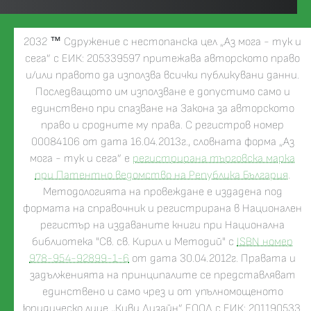
2032
™
Сдружение с нестопанска цел „Аз мога - тук и
сега” с ЕИК: 205339597 притежава авторското право
и/или правото да използва всички публикувани данни.
Последващото им използване е допустимо само и
единствено при спазване на Закона за авторското
право и сродните му права. С регистров номер
00084106 от дата 16.04.2013г., словната форма „Аз
мога - тук и сега” е
регистрирана търговска марка
при Патентно ведомство на Република България
.
Методологията на провеждане е издадена под
формата на справочник и регистрирана в Национален
регистър на издаваните книги при Национална
библиотека "Св. св. Кирил и Методий" с
ISBN номер
978-954-92899-1-6
от дата 30.04.2012г. Правата и
задълженията на принципалите се представляват
единствено и само чрез и от упълномощеното
юридическо лице „Киви Дизайн” ЕООД с ЕИК: 201190533.