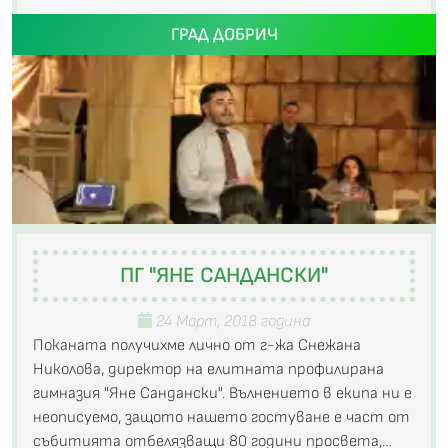
ГРАД ДОБРИЧ
ПГ "ЯНЕ САНДАНСКИ"
24 Март, 2018 година
Поканата получихме лично от г-жа Снежана
Николова, директор на елитната профилирана
гимназия "Яне Сандански". Вълнението в екипа ни е
неописуемо, защото нашето гостуване е част от
събитията отбелязващи 80 години просвета,…