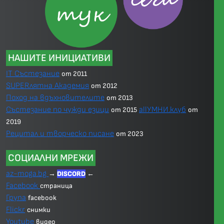
НАШИТЕ ИНИЦИАТИВИ
IT Състезание
от 2011
SUPERлятна Академия
от 2012
Поход на вдъхновителите
от 2013
Състезание по чужди езици
allУМНИ.клуб
от 2015
от
2019
Рецитал и творческо писане
от 2023
СОЦИАЛНИ МРЕЖИ
az-moga.bg
→
DISCORD
←
Facebook
страница
Група
facebook
Flickr
снимки
Youtube
видео