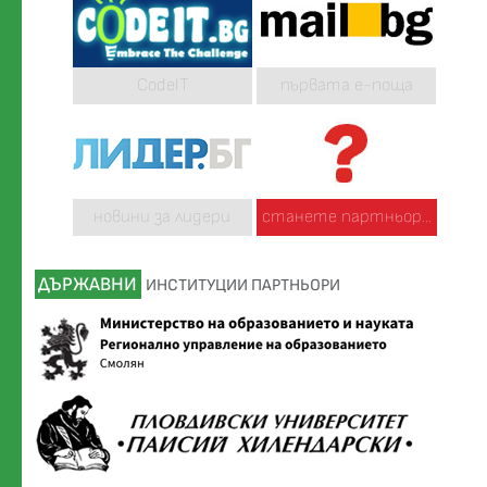
CodeIT
първата е-поща
новини за лидери
станете партньор...
ДЪРЖАВНИ
ИНСТИТУЦИИ ПАРТНЬОРИ