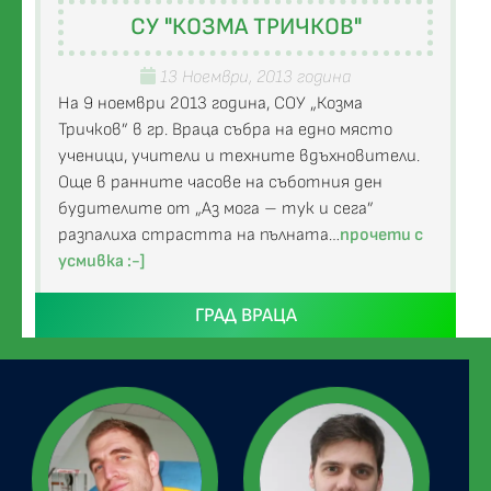
СУ "КОЗМА ТРИЧКОВ"
13 Ноември, 2013 година
На 9 ноември 2013 година, СОУ „Козма
Тричков” в гр. Враца събра на едно място
ученици, учители и техните вдъхновители.
Още в ранните часове на съботния ден
будителите от „Аз мога – тук и сега”
разпалиха страстта на пълната…
прочети с
усмивка :-]
ГРАД ВРАЦА