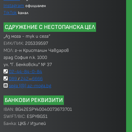
Instagram
официален
TikTok
канал
СДРУЖЕНИЕ С НЕСТОПАНСКА ЦЕЛ
„Аз мога - тук и сега”
ЕИК/ПИК:
205339597
МОЛ:
г-н Кристалин Чавдаров
град София п.к. 1000
ул. "Г. Бенковски" № 37
02-44-84-0-84
089
242
6666
/
—
sega [@] az-moga.bg
БАНКОВИ РЕКВИЗИТИ
IBAN:
BG42ESPY40040073673701
SWIFT/BIC:
ESPYBGS1
Банка:
ЦКБ / Изипей