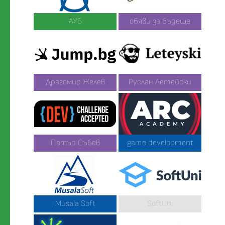
АУБ
обяви за бъдеще
Драгомир Желев
Руслан Летейски
Петър Събев
game development
Musala Soft
SoftUni