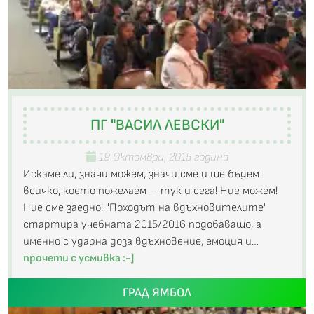
ПГ "ВАСИЛ ЛЕВСКИ"
19 Октомври, 2015 година
Искаме ли, значи можем, значи сме и ще бъдем
всичко, което пожелаем – тук и сега! Ние можем!
Ние сме заедно! "Походът на вдъхновителите"
стартира учебната 2015/2016 подобаващо, а
именно с ударна доза вдъхновение, емоция и…
прочети с усмивка :-]
ГРАД ЯМБОЛ