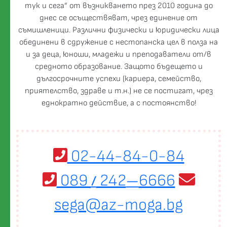
тук и сега” от възникването през 2010 година до
днес се осъществяват, чрез единение от
съмишленици. Различни физически и юридически лица
обединени в сдружение с нестопанска цел в полза на
и за деца, юноши, младежи и преподаватели от/в
средното образование. Защото бъдещето и
дългосрочните успехи (кариера, семейство,
приятелство, здраве и т.н.) не се постигат, чрез
еднократно действие, а с постоянство!
02-44-84-0-84
089
242
6666
/
—
sega@az-moga.bg