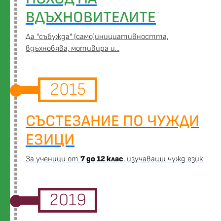
ВДЪХНОВИТЕЛИТЕ
Да "събужда" (само)инициативността,
вдъхновява, мотивира и...
2015
СЪСТЕЗАНИЕ ПО ЧУЖДИ
ЕЗИЦИ
За ученици от
7 до 12 клас
, изучаващи чужд език
2019