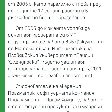
от 2005 г. като паралелно с това през
последните 17 години работи и в
държавното висше образование.
От 2005 до момента успява да
съчетава кариерата си в ИТ
индустрията с работа във Факултета
по Математика и Информатика на
Пловдивския Университет “Паисий
Хилендарски” (където защитава
докторската си дисертация през 2011,
а към момента е главен асистент).
Съосновател е на академия
Прагматик, софтуерната компания
Програмиста и Прайм Холдинг, работил
е по софтуерни продукти за български