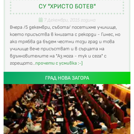
СУ "ХРИСТО БОТЕВ"
7 Декември, 2015 година
Вчера /5 декември, събота/ посетихме училище,
което присъства в книгата с рекорди - Гинес, но
ако трябва да бъдем честни този град и това
училище вече присъстват и в сърцата на
вдъхновителите на "Аз мога - тук и сега" с
горещото…
прочети с усмивка :-]
ГРАД НОВА ЗАГОРА