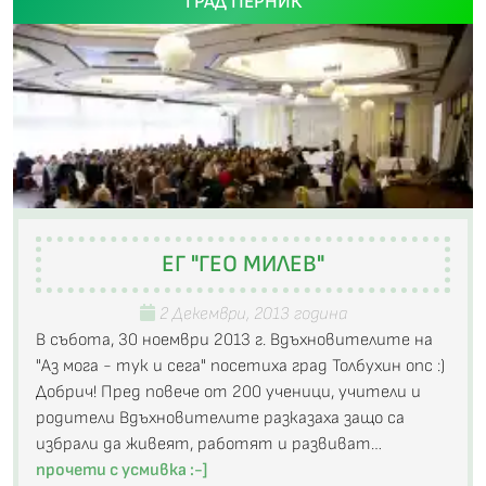
ГРАД ПЕРНИК
ЕГ "ГЕО МИЛЕВ"
2 Декември, 2013 година
В събота, 30 ноември 2013 г. Вдъхновителите на
"Аз мога - тук и сега" посетиха град Толбухин опс :)
Добрич! Пред повече от 200 ученици, учители и
родители Вдъхновителите разказаха защо са
избрали да живеят, работят и развиват…
прочети с усмивка :-]