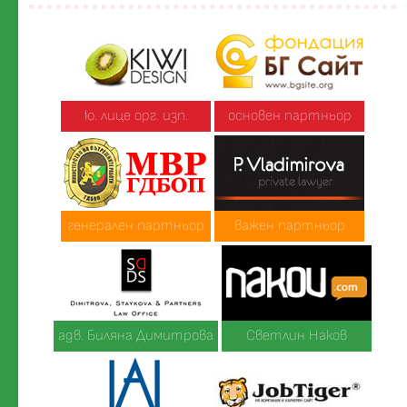
ю. лице орг. изп.
основен партньор
генерален партньор
важен партньор
адв. Биляна Димитрова
Светлин Наков