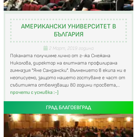
АМЕРИКАНСКИ УНИВЕРСИТЕТ В
БЪЛГАРИЯ
2 Март, 2019 година
Поканата получихме лично от г-жа Снежана
Николова, директор на елитната профилирана
гимназия "Яне Сандански". Вълнението в екипа ни е
неописуемо, защото нашето гостуване е част от
събитията отбелязващи 80 години просвета,…
прочети с усмивка :-]
ГРАД БЛАГОЕВГРАД