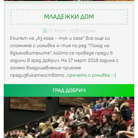
МЛАДЕЖКИ ДОМ
17 Март, 2018 година
Екипът на „Аз мога - тук и сега” все още си
спомняме с усмивка 4-тия по ред “Поход на
вдъхновителите”, който се проведе преди 6
години в град Добрич. На 17 март 2018 година с
голямо въодушевление приехме
предизвикателството…
прочети с усмивка :-]
ГРАД ДОБРИЧ