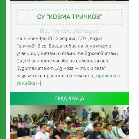
СУ "КОЗМА ТРИЧКОВ"
13 Ноември, 2013 година
На 9 ноември 2013 година, СОУ „Козма
Тричков” в гр. Враца събра на едно място
ученици, учители и техните вдъхновители.
Още в ранните часове на съботния ден
будителите от „Аз мога – тук и сега”
разпалиха страстта на пълната…
прочети с
усмивка :-]
ГРАД ВРАЦА