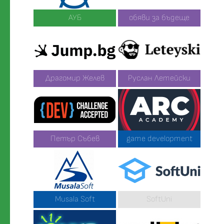
АУБ
обяви за бъдеще
Драгомир Желев
Руслан Летейски
Петър Събев
game development
Musala Soft
SoftUni