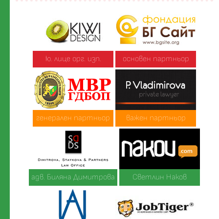
ю. лице орг. изп.
основен партньор
генерален партньор
важен партньор
адв. Биляна Димитрова
Светлин Наков