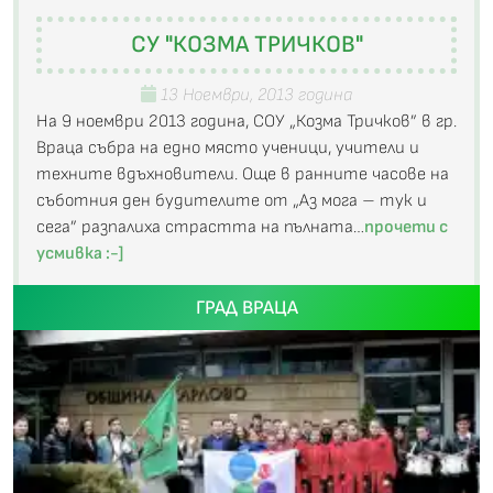
СУ "КОЗМА ТРИЧКОВ"
13 Ноември, 2013 година
На 9 ноември 2013 година, СОУ „Козма Тричков” в гр.
Враца събра на едно място ученици, учители и
техните вдъхновители. Още в ранните часове на
съботния ден будителите от „Аз мога – тук и
сега” разпалиха страстта на пълната…
прочети с
усмивка :-]
ГРАД ВРАЦА