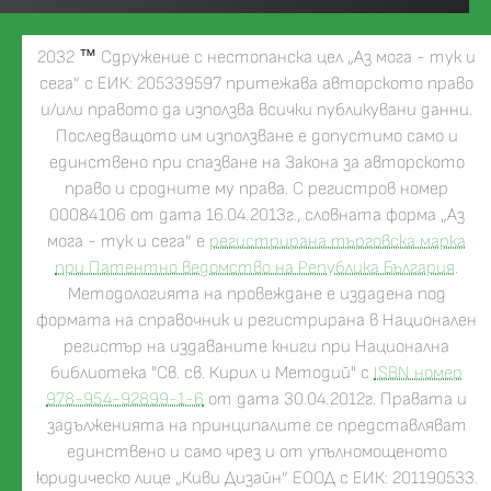
2032
™
Сдружение с нестопанска цел „Аз мога - тук и
сега” с ЕИК: 205339597 притежава авторското право
и/или правото да използва всички публикувани данни.
Последващото им използване е допустимо само и
единствено при спазване на Закона за авторското
право и сродните му права. С регистров номер
00084106 от дата 16.04.2013г., словната форма „Аз
мога - тук и сега” е
регистрирана търговска марка
при Патентно ведомство на Република България
.
Методологията на провеждане е издадена под
формата на справочник и регистрирана в Национален
регистър на издаваните книги при Национална
библиотека "Св. св. Кирил и Методий" с
ISBN номер
978-954-92899-1-6
от дата 30.04.2012г. Правата и
задълженията на принципалите се представляват
единствено и само чрез и от упълномощеното
юридическо лице „Киви Дизайн” ЕООД с ЕИК: 201190533.