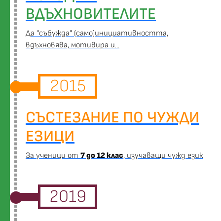
ВДЪХНОВИТЕЛИТЕ
Да "събужда" (само)инициативността,
вдъхновява, мотивира и...
2015
СЪСТЕЗАНИЕ ПО ЧУЖДИ
ЕЗИЦИ
За ученици от
7 до 12 клас
, изучаващи чужд език
2019