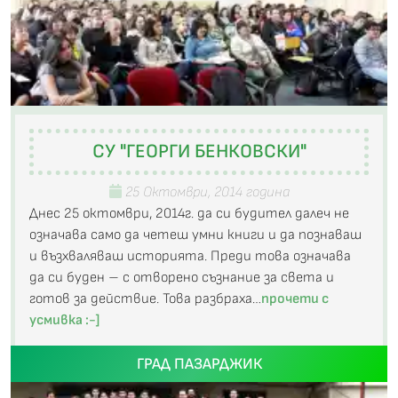
СУ "ГЕОРГИ БЕНКОВСКИ"
25 Октомври, 2014 година
Днес 25 октомври, 2014г. да си будител далеч не
означава само да четеш умни книги и да познаваш
и възхваляваш историята. Преди това означава
да си буден – с отворено съзнание за света и
готов за действие. Това разбраха…
прочети с
усмивка :-]
ГРАД ПАЗАРДЖИК