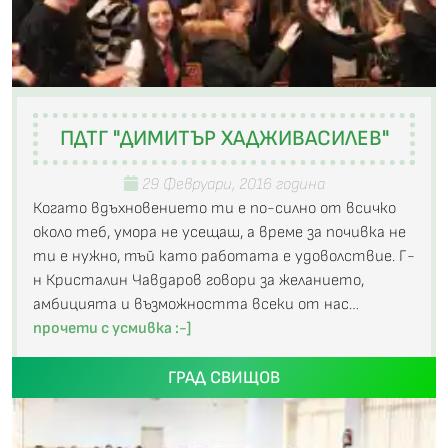
ПДТГ "ДИМИТЪР ХАДЖИВАСИЛЕВ"
29 Февруари, 2016 година
Когато вдъхновението ти е по-силно от всичко
около теб, умора не усещаш, а време за почивка не
ти е нужно, тъй като работата е удоволствие. Г-
н Кристалин Чавдаров говори за желанието,
амбицията и възможността всеки от нас…
прочети с усмивка :-]
ГРАД СВИЩОВ