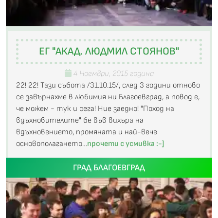
ЕГ "АКАД. ЛЮДМИЛ СТОЯНОВ"
4 Ноември, 2015 година
22! 22! Тази събота /31.10.15/, след 3 години отново
се завърнахме в любимия ни Благоевград, а повод е,
че можем - тук и сега! Ние заедно! "Поход на
вдъхновителите" бе във вихъра на
вдъхновението, промяната и най-вече
основополагането…
прочети с усмивка :-]
ГРАД БЛАГОЕВГРАД