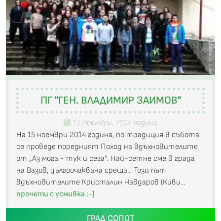
ПГ "ГЕН. ВЛАДИМИР ЗАИМОВ"
15 Ноември, 2014 година
На 15 ноември 2014 година, по традиция в събота
се проведе поредният Поход на вдъхновителите
от „Аз мога - тук и сега”. Най-сетне сме в града
на Вазов, дългоочаквана среща... Този път
вдъхновителите Кристалин Чавдаров (Киви…
прочети с усмивка :-]
ГРАД СОПОТ