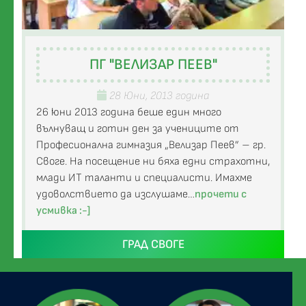
ПГ "ВЕЛИЗАР ПЕЕВ"
28 Юни, 2013 година
26 юни 2013 година беше един много
вълнуващ и готин ден за учениците от
Професионална гимназия „Велизар Пеев” – гр.
Своге. На посещение ни бяха едни страхотни,
млади ИТ таланти и специалисти. Имахме
удоволствието да изслушаме…
прочети с
усмивка :-]
ГРАД СВОГЕ