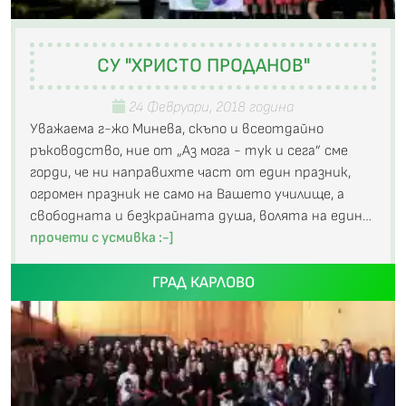
СУ "ХРИСТО ПРОДАНОВ"
24 Февруари, 2018 година
Уважаема г-жо Минева, скъпо и всеотдайно
ръководство, ние от „Аз мога - тук и сега” сме
горди, че ни направихте част от един празник,
огромен празник не само на Вашето училище, а
свободната и безкрайната душа, волята на един…
прочети с усмивка :-]
ГРАД КАРЛОВО