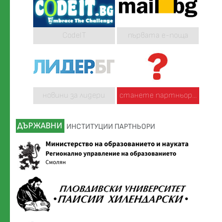
CodeIT
първата е-поща
новини за лидери
станете партньор...
ДЪРЖАВНИ
ИНСТИТУЦИИ ПАРТНЬОРИ