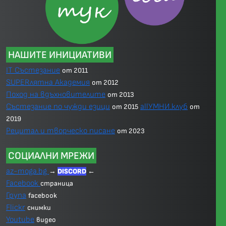
НАШИТЕ ИНИЦИАТИВИ
IT Състезание
от 2011
SUPERлятна Академия
от 2012
Поход на вдъхновителите
от 2013
Състезание по чужди езици
allУМНИ.клуб
от 2015
от
2019
Рецитал и творческо писане
от 2023
СОЦИАЛНИ МРЕЖИ
az-moga.bg
→
DISCORD
←
Facebook
страница
Група
facebook
Flickr
снимки
Youtube
видео