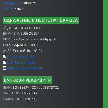
Instagram
официален
TikTok
канал
СДРУЖЕНИЕ С НЕСТОПАНСКА ЦЕЛ
„Аз мога - тук и сега”
ЕИК/ПИК:
205339597
МОЛ:
г-н Кристалин Чавдаров
град София п.к. 1000
ул. "Г. Бенковски" № 37
02-44-84-0-84
089
242
6666
/
—
sega [@] az-moga.bg
БАНКОВИ РЕКВИЗИТИ
IBAN:
BG42ESPY40040073673701
SWIFT/BIC:
ESPYBGS1
Банка:
ЦКБ / Изипей