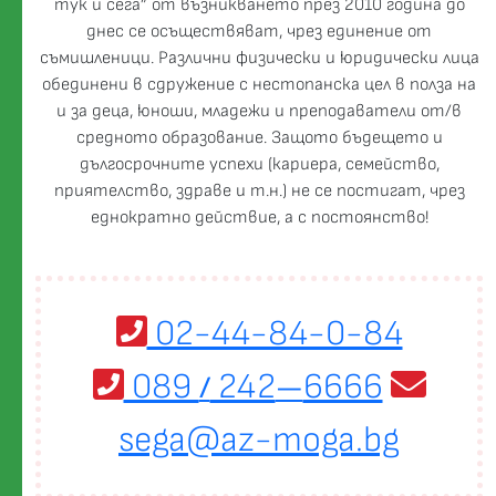
тук и сега” от възникването през 2010 година до
днес се осъществяват, чрез единение от
съмишленици. Различни физически и юридически лица
обединени в сдружение с нестопанска цел в полза на
и за деца, юноши, младежи и преподаватели от/в
средното образование. Защото бъдещето и
дългосрочните успехи (кариера, семейство,
приятелство, здраве и т.н.) не се постигат, чрез
еднократно действие, а с постоянство!
02-44-84-0-84
089
242
6666
/
—
sega@az-moga.bg