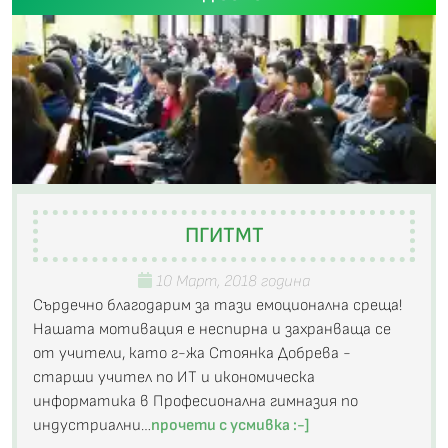
ПГИТМТ
10 Март, 2018 година
Сърдечно благодарим за тази емоционална среща!
Нашата мотивация е неспирна и захранваща се
от учители, като г-жа Стоянка Добрева -
старши учител по ИТ и икономическа
информатика в Професионална гимназия по
индустриални…
прочети с усмивка :-]