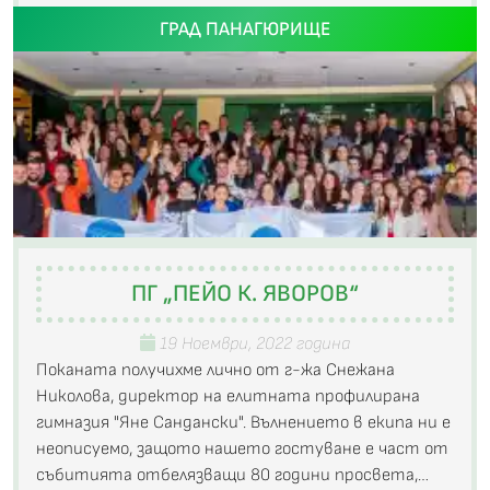
ГРАД ПАНАГЮРИЩЕ
ПГ „ПЕЙО К. ЯВОРОВ“
19 Ноември, 2022 година
Поканата получихме лично от г-жа Снежана
Николова, директор на елитната профилирана
гимназия "Яне Сандански". Вълнението в екипа ни е
неописуемо, защото нашето гостуване е част от
събитията отбелязващи 80 години просвета,…