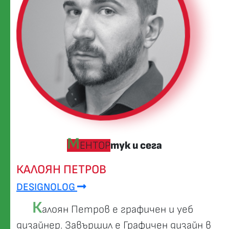
М
ЕНТОР
тук и сега
КАЛОЯН ПЕТРОВ
DESIGNOLOG
К
алоян Петров е графичен и уеб
дизайнер. Завършил е Графичен дизайн в